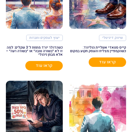
שיווק דיגיטלי
יעוץ לעסקים וחברות
קייס סטאדי אשליית הוליווד:
כשהדולר יורד מתחת ל־3 שקלים: למה
כשהקמפיין מצליח והעסק תקוע במקום
זו לא ״בשורה טובה״ או ״בשורה רעה״ –
אלא מבחן ניהולי
קראו עוד
קראו עוד