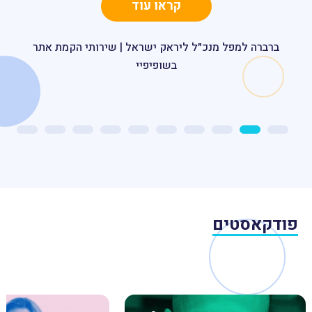
הטיסה.
קראו עוד
קראו עוד
ברברה למפל מנכ״ל ליראק ישראל | שירותי הקמת אתר
בשופיפיי
טל קלדרון, מנהל התוכן, המדיה והאינטרנט בטיסה. אל על,
נתיבי אוויר לישראל | הכשרות לארגונים
פודקאסטים