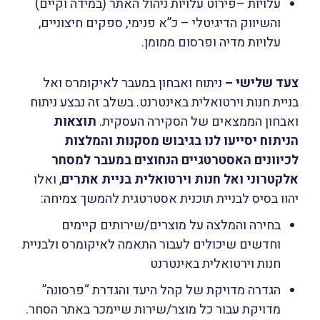
עלויות –פירוט עלויות ניהול האתר (במידה וקיים)
והשיווק הדיגיטלי – כ”א פנימי, ספקים חיצוניים,
עלויות מדיה ופרסום ממומן.
צעד שלישי
–
ניתוח ואבחון במעבר לאיקומרס ואל
בניית חנות וירטואלית באינטרנט. בשלב זה נבצע ניתוח
ואבחון הממצאים של הסקירה העסקית.
תוצאות
הניתוח יסייעו לנו בגיבוש מסקנות והמלצות
לכיוונים האסטרטגיים הנחוצים במעבר למסחר
אלקטרוני ואל חנות וירטואלית בניית אתרים
, ואלו
יהוו בסיס לבניית תוכנית אסטרטגית להמשך צמיחה:
בחירה והמלצה על מוצרים/שירותים
קיימים
וחדשים שיכולים לעבור התאמה לאיקומרס ולבניית
חנות וירטואלית באינטרנט
הגדרה מדויקת של קהל היעד
והגדרת “פרסונה”
מדויקת עבור כל מוצר/שירות שיימכר באתר הסחר.