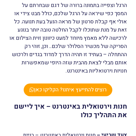
הרגל וצפייה בתמונה ברורה של דגם שבחרתם על
המסך כפי שיראה על הרגל שלכם, כולל מבט צידי או
אולי אף קבלת סרטון של מראה הנעל בעת תנועה. כל
זאת על מנת שתוכלו לקבל החלטה טובה יותר בנוגע
לרכישה ללא מאמץ מיוחד למעט כיוונון זוית הצילום או
הסריקה של מכשיר הסלולר שלכם.. וכן, זוהי רק
ההתחלה – בעתיד זו תהיה הדרך למדוד בגדים ולרכוש
אותם מבלי לצאת מהבית שזה היופי שמאפשרות
חנויות וירטואליות באינטרנט.
רוצים להתייעץ איתנו? הקליקו כאן
חנות וירטואלית באינטרנט – איך ליישם
את התהליך כולו
צעד שביעי –
חנות וירטואלית באינטרנט – בניית