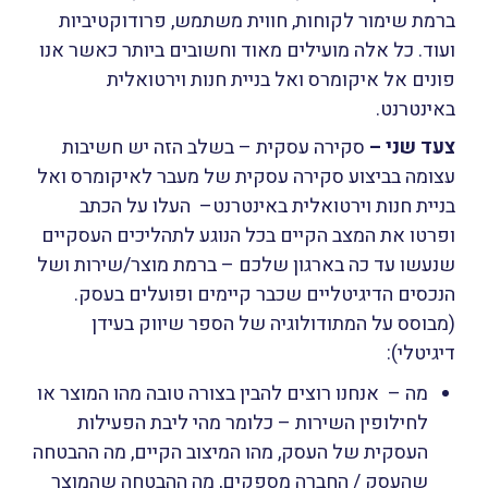
ברמת שימור לקוחות, חווית משתמש, פרודוקטיביות
ועוד. כל אלה מועילים מאוד וחשובים ביותר כאשר אנו
פונים אל איקומרס ואל בניית חנות וירטואלית
באינטרנט.
צעד שני –
סקירה עסקית – בשלב הזה יש חשיבות
עצומה בביצוע סקירה עסקית של מעבר לאיקומרס ואל
בניית חנות וירטואלית באינטרנט– העלו על הכתב
ופרטו את המצב הקיים בכל הנוגע לתהליכים העסקיים
שנעשו עד כה בארגון שלכם – ברמת מוצר/שירות ושל
הנכסים הדיגיטליים שכבר קיימים ופועלים בעסק.
(מבוסס על המתודולוגיה של הספר שיווק בעידן
דיגיטלי):
מה – אנחנו רוצים להבין בצורה טובה מהו המוצר או
לחילופין השירות – כלומר מהי ליבת הפעילות
העסקית של העסק, מהו המיצוב הקיים, מה ההבטחה
שהעסק / החברה מספקים, מה ההבטחה שהמוצר