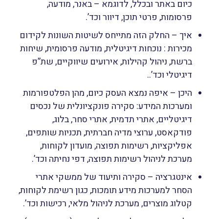
כיום באתר ובכלל, לדוגמא – באנר, מודעה,
פרסומות, פרטי תוכן, דיוור וכד’.
איך – החלק הזה מתייחס לשיטות השונות לקידום
מכירות : נוכחות דיגיטלית, מודעה פרסומית, שיחות
ברשת, ניהול קהילות, אירועים שיווקיים, שת”פ
דיגיטלי וכד’..
היכן – איפה נמצא העסק כיום, מהן הפלטפורמות
ומערכות המידע: סקירה פונקציונלית של נכסים
דיגיטליים, אתרי תדמית, אתרי סחר, בלוג,
פודקאסט, ערוצי מדיה חברתית, תכניות שותפים,
אפליקציות, רשימות תפוצה, מועדון לקוחות,
מערכת לניהול רשימות תפוצה, דפי נחיתה וכד’.
אינטגרציה – סקירה ותיעוד של ממשקי אתרי
הסחר למערכות מידע תומכות, כגון רשימת לקוחות,
קטלוג מוצרים, מערכת לניהול מלאי, רכישות וכד’.