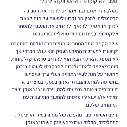
ומעבר לאיקומרס הוא השיווק הדיגיטלי
בשלב הזה אתם כבר אמורים להכיר את הסביבה
הדיגיטלית, להבין מה נדרש לעשות על מנת לצאת
לדרך או אפילו להאיץ ולהרחיב את המעבר למסחר
אלקטרוני ובניית חנות וירטואלית באינטרנט
שלב הקמת אתר הסחר או חנויות וירטואליות באינטרנט
וקישורו למערכות המידע בעסק הוא שלב הכרחי אך
לא מספק. האתגר הבא הוא להזרים טראפיק/לקוחות
פוטנציאליים לאתר ולגרום למבקרים לשהות בו זמן
ממושך על מנת לעיין בתכנים בעלי ערך שיסייעו
בחשיפה למותג והגברת האמון בעסק, במוצרים או
בשירותים שאתם מציעים להם, וירכשו בו באופן ישיר
ומיידי או/ו ישאירו פרטים להמשך התייעצות עם
המומחים שלכם.
עולם השיווק עבר מהפכה של ממש בעידן הדיגיטלי.
התהליכים, הכלים וערוצי השיווק השתנו באופן