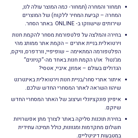
תמחור והמחרה
(תמחור- כמה המוצר עולה לנו,
המחרה – קביעת המחיר ללקוח) של המוצרים
שירותים שישווקו ב- ONLINE באתר הסחר.
בחירה והמלצה על פלטפורמת מסחר
להקמת חנות
וירטואלית בניית אתרים – הקמת אתר ממותג מהי
הפלטפורמה המתאימה – שופיפיי, וורדפרס, וויקס,
מג׳נטו? או/ו הקמת חנות באחד מה-“קניונים”
הגדולים בעולם – אמזון, איביי, אטסי?
איתור אתרי סחר/בניית חנות וירטואלית באינטרנט
שיהוו השראה לאתר המסחרי החדש שלכם.
איפיון פונקציונלי ועיצוב
של האתר המסחרי החדש
שיוקם.
בחירת תוכנות סליקה
באתר לצורך מתן אפשרויות
תשלום מתקדמות ומגוונות, כולל תמיכה עתידית
במטבעות דיגיטליים.