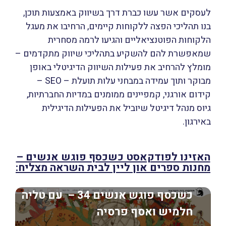
לעסקים אשר עשו כברת דרך בשיווק באמצעות תוכן,
בנו תהליכי הפצה ללקוחות קיימים, הרחיבו את מעגל
הלקוחות הפוטנציאליים והגיעו לרמה מסחרית
שמאפשרת להם להשקיע בתהליכי שיווק מתקדמים –
מומלץ להרחיב את פעילות השיווק הדיגיטלי באופן
מבוקר ותוך עמידה במבחני עלות תועלת – SEO –
קידום אורגני, קמפיינים ממומנים במדיות החברתיות,
גיוס מנהל דיגיטל שיוביל את הפעילות הדיגילית
באירגון.
האזינו לפודקאסט כשכסף פוגש אנשים –
מחנות ספרים און ליין לבית השראה מצליח:
כשכסף פוגש אנשים 34 – עם טליה
חלמיש ואסף פרסיה