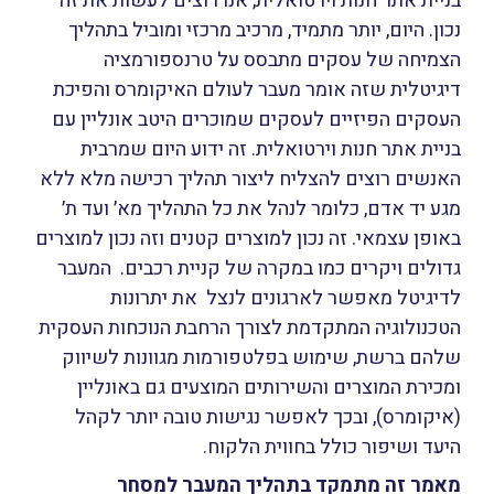
בניית אתר חנות וירטואלית, אנו רוצים לעשות את זה
נכון. היום, יותר מתמיד, מרכיב מרכזי ומוביל בתהליך
הצמיחה של עסקים מתבסס על טרנספורמציה
דיגיטלית שזה אומר מעבר לעולם האיקומרס והפיכת
העסקים הפיזיים לעסקים שמוכרים היטב אונליין עם
בניית אתר חנות וירטואלית. זה ידוע היום שמרבית
האנשים רוצים להצליח ליצור תהליך רכישה מלא ללא
מגע יד אדם, כלומר לנהל את כל התהליך מא׳ ועד ת׳
באופן עצמאי. זה נכון למוצרים קטנים וזה נכון למוצרים
גדולים ויקרים כמו במקרה של קניית רכבים. המעבר
לדיגיטל מאפשר לארגונים לנצל את יתרונות
הטכנולוגיה המתקדמת לצורך הרחבת הנוכחות העסקית
שלהם ברשת, שימוש בפלטפורמות מגוונות לשיווק
ומכירת המוצרים והשירותים המוצעים גם באונליין
(איקומרס), ובכך לאפשר נגישות טובה יותר לקהל
היעד ושיפור כולל בחווית הלקוח.
מאמר זה מתמקד בתהליך המעבר למסחר