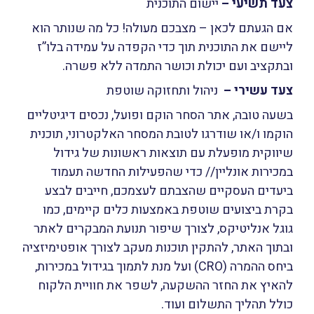
צעד תשיעי –
יישום התוכנית
אם הגעתם לכאן – מצבכם מעולה! כל מה שנותר הוא
ליישם את התוכנית תוך כדי הקפדה על עמידה בלו”ז
ובתקציב ועם יכולת וכושר התמדה ללא פשרה.
צעד עשירי –
ניהול ותחזוקה שוטפת
בשעה טובה, אתר הסחר הוקם ופועל, נכסים דיגיטליים
הוקמו ו/או שודרגו לטובת המסחר האלקטרוני, תוכנית
שיווקית מופעלת עם תוצאות ראשונות של גידול
במכירות אונליין// כדי שהפעילות החדשה תעמוד
ביעדים העסקיים שהצבתם לעצמכם, חייבים לבצע
בקרת ביצועים שוטפת באמצעות כלים קיימים, כמו
גוגל אנליטיקס, לצורך שיפור תנועת המבקרים לאתר
ובתוך האתר, להתקין תוכנות מעקב לצורך אופטימיזציה
ביחס ההמרה (CRO) ועל מנת לתמוך בגידול במכירות,
להאיץ את החזר ההשקעה, לשפר את חוויית הלקוח
כולל תהליך התשלום ועוד.