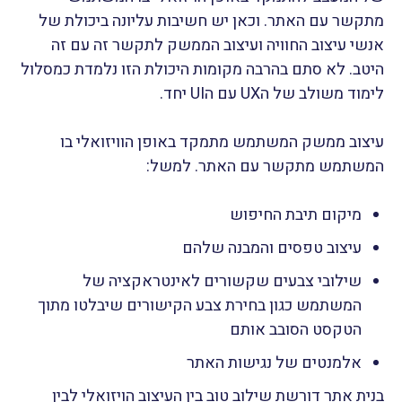
מתקשר עם האתר. וכאן יש חשיבות עליונה ביכולת של
אנשי עיצוב החוויה ועיצוב הממשק לתקשר זה עם זה
היטב. לא סתם בהרבה מקומות היכולת הזו נלמדת כמסלול
לימוד משולב של הUX עם הUI יחד.
עיצוב ממשק המשתמש מתמקד באופן הוויזואלי בו
המשתמש מתקשר עם האתר. למשל:
מיקום תיבת החיפוש
עיצוב טפסים והמבנה שלהם
שילובי צבעים שקשורים לאינטראקציה של
המשתמש כגון בחירת צבע הקישורים שיבלטו מתוך
הטקסט הסובב אותם
אלמנטים של נגישות האתר
בנית אתר דורשת שילוב טוב בין העיצוב הויזואלי לבין