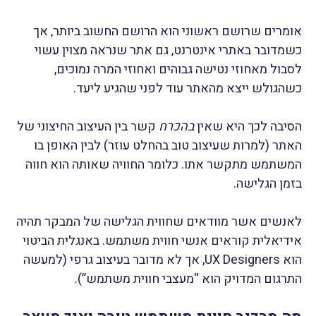
אומרים שרושם ראשוני הוא הרושם החשוב ביותר, אך
כשמדובר באתרי אינטרנט, גם אתר שנראה מצוין עשוי
לסבול מאחוזי נטישה גבוהים ואחוזי המרה נמוכים,
כשהגולש ייצא מהאתר עוד לפני שהגיע ליעד.
הסיבה לכך היא שאין
בהכרח
קשר בין העיצוב החיצוני של
האתר (למרות שעיצוב טוב בהחלט עוזר) לבין האופן בו
המשתמש מתקשר אתו. כלומר החוויה שאותה הוא חווה
בזמן הגלישה.
לאנשים אשר מוודאים שחווית הגלישה של המבקר תהיה
אידיאלית קוראים אנשי חווית משתמש. באנגלית הביטוי
הוא UX Designers, אך לא מדובר בעיצוב גרפי (למעשה
התרגום המדויק הוא “מעצבי חווית משתמש”).