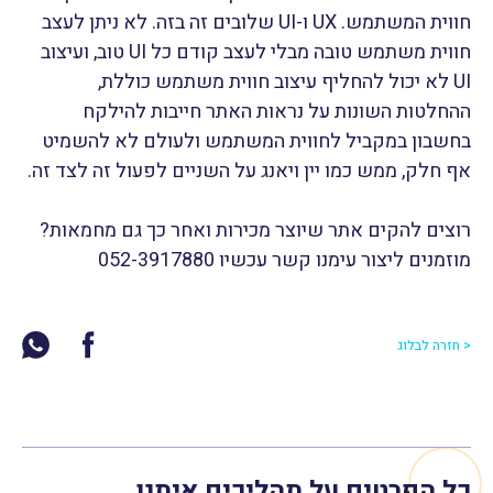
חווית המשתמש. UX ו-UI שלובים זה בזה. לא ניתן לעצב
חווית משתמש טובה מבלי לעצב קודם כל UI טוב, ועיצוב
UI לא יכול להחליף עיצוב חווית משתמש כוללת,
ההחלטות השונות על נראות האתר חייבות להילקח
בחשבון במקביל לחווית המשתמש ולעולם לא להשמיט
אף חלק, ממש כמו יין ויאנג על השניים לפעול זה לצד זה.
רוצים להקים אתר שיוצר מכירות ואחר כך גם מחמאות?
מוזמנים ליצור עימנו קשר עכשיו 052-3917880
< חזרה לבלוג
כל הפרטים על תהליכים איתנו