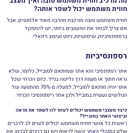
מה מרכיב חווית משתמש טובה ואיך מעצב
חווית משתמש יכול לשפר אותה?
חווית משתמש טובה מורכבת מהרבה מאוד אלמנטים, אבל
אם צריך לבחור את החשובים ביותר, יש להתמקד
ברספונסיביות, שימושיות, ניווט ועיצוב ויזואלי.
רספונסיביות
אתר רספונסיבי הוא אתר שמותאם למובייל, כלומר, שלא
נראה חתוך או מעוות דרך גלישה בנייד. כיום הכרחי שכל
אתר יהיה מותאם למובייל, למעלה מ-70% מהתנועה של
הגולשים נעשית במובייל ולכן אתר ריספונסיבי הכרחי.
כיצד מעצבי משתמש יכולים לעזור לנו לשפר את מראה
וביצועי האתר במובייל?
ראשית כל אנשי חווית משתמש יכולים לשים לב לדברים
שלנו כמנהלי האתר קשה לראות ויש גם דרכים לבדוק את