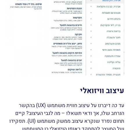
עיצוב וויזואלי
עד כה דיברנו על עיצוב חווית משתמש (UX) בהקשר
הנרחב שלו, אך ודאי תשאלו – מה לגבי העיצוב? קיים
תחום נפרד שנקרא עיצוב ממשק משתמש (UI). תפקידו
של המעצב להתמקד באופן הויזואלי בו המשתמש