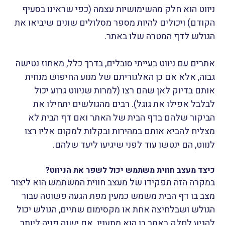
ניווט הוא חלק מהשימושיות עצמה (כפי שראינו בסעיף
הקודם) ויכולים להיות מספר מסלולים שונים שיביאו את
הגולש לדף המטרה שלו באתר.
אתרים עם ניווט בעייתי סובלים, בדרך כלל, מאחוז נטישה
גבוה, אלא אם כן האלגוריתם של מנוע החיפוש מנחית
אותם בדיוק לאן שהם רצו (למרות שניווט גרוע יכול
לבלבל אפילו את גוגל). רבים מהגולשים יתחילו את
הביקור שלהם בדף הבית של האתר ואם דף הבית לא
מצליח להביא אותם במהירות ובקלות למקום אליו רצו
לנווט, הם ינטשו עוד לפני שיגיעו ליעד שלהם.
כיצד מעצב חווית משתמש יכול לשפר את הניווט?
במקרה הזה תפקידו של מעצב חווית המשתמש הוא ליצור
מצב בו דף הבית משמש כמעין מפת הגעה פשוטה עבור
הגולש ושבלחיצה אחת או מקסימום שתיים, הגולש יכול
להגיע לחלק באתר בו הוא מתענין. אם ישנה פניה ליותר