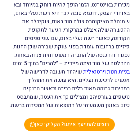
מכירות באינטרנט, הזמן הופך להיות דוחק במיוחד ובא
באוחרי העסק. דוגמא טובה לכך היא רשת נעלי באום,
שמנהלת האיקומרס שלה מור באום, שקיבלה את
ההכשרה שלה אצלנו במרקורי, הגיעה לתקופת
הקורונה, כאשר רשת נעלי באום, עם שני סניפים
פיזיים ברחובות עומדת בפני שוקת שבורה שכן החנות
נסגרה וההכנסה של החברה המשפחתית צנחה באחת.
ההחלטה של מור היתה מיידית – ״להרים״ בתוך 5 ימים
בניית חנות וירטואלית
שיהווה תשובה לדרישה של
אנשים לרכישת נעליים. היא עושה את התהליך
במהירות גבוהה מאוד בלית ברירה וכאשר הבנקים
נושפים בעורפיהם ומצילים כך את העסק, שמתבסס
כיום באופן משמעותי על התוצאות של המכירות ברשת.
רוצים להתייעץ איתנו? הקליקו כאן