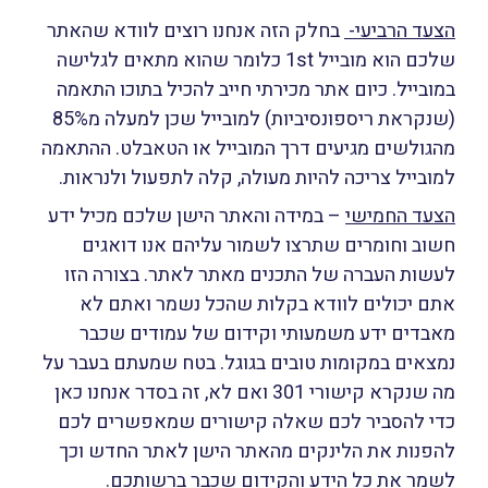
הצעד הרביעי-
בחלק הזה אנחנו רוצים לוודא שהאתר
שלכם הוא מובייל 1st כלומר שהוא מתאים לגלישה
במובייל. כיום אתר מכירתי חייב להכיל בתוכו התאמה
(שנקראת ריספונסיביות) למובייל שכן למעלה מ85%
מהגולשים מגיעים דרך המובייל או הטאבלט. ההתאמה
למובייל צריכה להיות מעולה, קלה לתפעול ולנראות.
הצעד החמישי
– במידה והאתר הישן שלכם מכיל ידע
חשוב וחומרים שתרצו לשמור עליהם אנו דואגים
לעשות העברה של התכנים מאתר לאתר. בצורה הזו
אתם יכולים לוודא בקלות שהכל נשמר ואתם לא
מאבדים ידע משמעותי וקידום של עמודים שכבר
נמצאים במקומות טובים בגוגל. בטח שמעתם בעבר על
מה שנקרא קישורי 301 ואם לא, זה בסדר אנחנו כאן
כדי להסביר לכם שאלה קישורים שמאפשרים לכם
להפנות את הלינקים מהאתר הישן לאתר החדש וכך
לשמר את כל הידע והקידום שכבר ברשותכם.