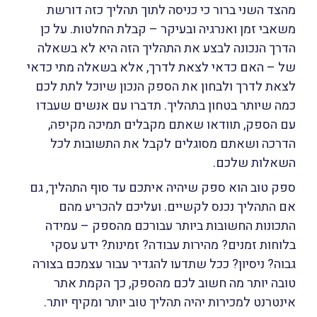
מהצד השני ברור כי כניסה לתוך תהליך כזה דורשת
משאבי זמן ואנרגיה ובעיקר – קבלת החלטות. על כן
הדרך הנכונה לבצע את התהליך הזה היא לא בשאלה
של – האם כדאי לצאת לדרך, אלא בשאלה מתי כדאי
לצאת לדרך ולבחון את הספק הנכון שיוכל לתת לכם
כמה שיותר בטחון בתהליך. תדברו עם אנשים שעבדו
עם הספק, תוודאו שאתם מקבלים תמיכה מקיפה,
הדרכה ושאתם מסוגלים לקבל את התשובות לכל
השאלות שלכם.
ספק טוב הוא ספק שיהיה איתכם עד סוף התהליך, גם
אם התהליך נכנס לקשיים. ועליכם להכריע מהם
התכונות החשובות ביותר עבורכם מהספק – עמידה
בלוחות זמנים? מהירות עבודה? זמינות? ידע עסקי
גבוה? ניסיון? ככל שתדעו להגדיר עבור עצמכם בצורה
טובה יותר מה חשוב לכם מהספק, כך הקמת אתר
אינטרנט למכירות יהיה תהליך טוב יותר ומקיף יותר.