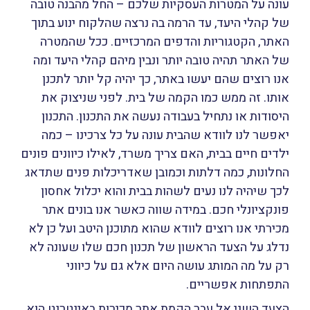
עונה על המטרות העסקיות שלכם – החל מהבנה טובה
של קהלי היעד, עד הרמה בה נרצה שהלקוח ינוע בתוך
האתר, הקטגוריות והדפים המרכזיים. ככל שהמטרה
של האתר תהיה טובה יותר ונבין מיהם קהלי היעד ומה
אנו רוצים שהם יעשו באתר, כך יהיה קל יותר לתכנן
אותו. זה ממש כמו הקמה של בית. לפני שניצוק את
היסודות או נתחיל בעבודה נעשה את התכנון. התכנון
יאפשר לנו לוודא שהבית עונה על כל צרכינו – כמה
ילדים חיים בבית, האם צריך משרד, לאילו כיוונים פונים
החלונות, כמה דלתות וכמובן שאדריכלות פנים שתדאג
לכך שיהיה לנו נעים לשהות בבית והוא יכלול אחסון
פונקציונלי חכם.
במידה שווה כאשר אנו בונים אתר
מכירתי אנו רוצים לוודא שהוא מתוכנן היטב ועל כן לא
נדלג על הצעד הראשון של תכנון חכם שלו שעונה לא
רק על מה המותג עושה היום אלא גם על כיווני
התפתחות אפשריים.
הצעד הש
נ
י
אל עבר הקמת אתר מכירות באינטרנט הוא