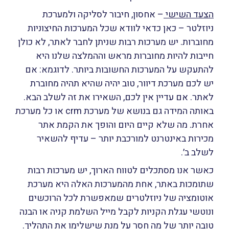
הצעד השישי
–
אחסון, חיבור לסליקה ולמערכת
ניוזלטר – כאן כדאי לוודא שכל המערכות החיצוניות
מחוברות. יש מערכות רבות שניתן לחבר לאתר, לא כולן
חייבות להיות מחוברות מראש וההמלצה שלנו היא
להתעקש על המערכות החשובות ביותר. לדוגמא: אם
יש לכם מערכת דיוור, טוב יהיה שהיא תהיה מחוברת
לאתר. אם עדיין אין לכם, השאירו את זה לשלב הבא.
באותה המידה גם בנושא של מערכת crm או כל מערכת
אחרת. מה שלא קיים היום והופך את הקמת אתר
מכירות באינטרנט למורכבת יותר – עדיף להשאיר
לשלב ב׳.
כאשר אנו מסתכלים לטווח הארוך, יש מערכות רבות
שתומכות באתר, אחת מהמערכות האלה היא מערכת
אוטומציה של ניוזלטרים שמאפשרת לכל הרוכשים
ונוטשי עגלת הקניות לקבל מייל השלמת קניה או הבנה
טובה יותר של מה חסר על מנת שישלימו את התהליך.