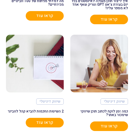
איך ליצור תוכן מעולה לאינסטגרם בכל
מה למדתי מניתוח של 100 וובינרים
יום בעזרת צ׳אט GPT וטריק שאף אחד
מכירתיים?
לא מספר עליו!
קראו עוד
קראו עוד
שיווק דיגיטלי
שיווק דיגיטלי
כמה זמן לוקח לכתוב תוכן שיווקי
2 השיטות החכמות להביא קהל לוובינר
שימכור באתר?
קראו עוד
קראו עוד