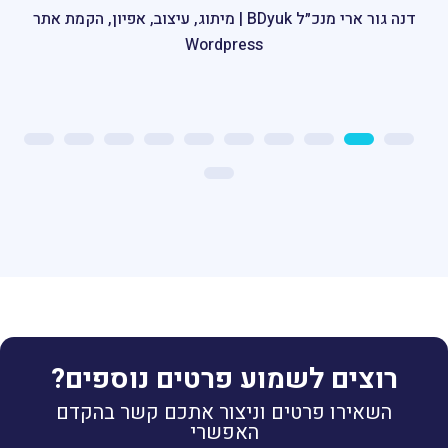
בשופיפיי
דנה גור ארי מנכ״ל BDyuk | מיתוג, עיצוב, אפיון, הקמת אתר
Wordpress
טל קלדרון, מנהל התוכן, המדיה והאינטרנט בטיסה. אל על,
נתיבי אוויר לישראל | הכשרות לארגונים
רוצים לשמוע פרטים נוספים?
השאירו פרטים וניצור אתכם קשר בהקדם
האפשרי