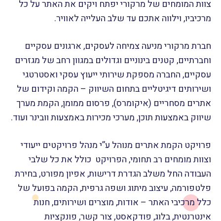
צוות המומחים של מרקורי יפתח ויקים את האתר על כל
מרכיביו, וילווה אתכם עד שלב העלייה לאוויר.
חברת מרקורי מניעה צמיחה לעסקים, ארגונים עסקיים
וחברתיים, קטנים בינוניים וגדולים במגוון רחב של מגזרים
עסקיים, החברה מספקת שירותי ייעוץ עסקי ואסטרטגי
ושירותים דיגיטליים בתחום השיווק – הקמה וקידום של
אתרים מסחריים (איקומרס), פרסום ממומן, הקמת מערך
שיווק באמצעות תוכן, מערכי מכירות באמצעות וובינר ועוד.
פרויקט הקמת אתרים מנוהל ע”י מנהל פרויקטים ייעודי
וצוות מומחים רב תחומי, הפרויקט כולל את כל שלבי
העבודה החל משלב הגדרת דרישות, אפיון מפורט, בחירת
פלטפורמה, עיצוב מיתוג ושפה גרפית, הקמה בפועל של
כלל מרכיבי האתר – אודות, מוצרים ושירותים, חנות
אינטרנטית, בלוג, פודקאסט, צור קשר, פונקציות