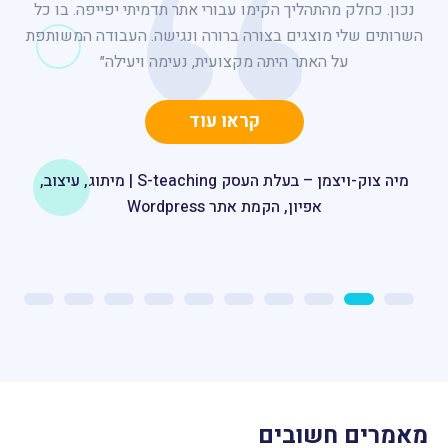
רק נותר לי לתת לו לגדול. יחד איתי”
נכון. כחלק מהתהליך הקימו עבורי אתר תדמיתי יפייפה. בו כל
והתאים אותה באופן מלא כך שיוכלו לשרת את הנוסעים בזמן
תומר רייזברג | מנכ"ל רשת מגנוליה
הטיסה.
השרותים שלי מוצגים בצורה ברורה ונגישה. העבודה המשותפת
קראו עוד
בית הספר לשחייה TI | Re-Start Up
על האתר היתה מקצועית, נעימה ויעילה״
קראו עוד
קראו עוד
ברברה למפל מנכ״ל ליראק ישראל | שירותי הקמת אתר
קראו עוד
בשופיפיי
דנה גור ארי מנכ״ל BDyuk | מיתוג, עיצוב, אפיון, הקמת אתר
Wordpress
טל קלדרון, מנהל התוכן, המדיה והאינטרנט בטיסה. אל על,
נתיבי אוויר לישראל | הכשרות לארגונים
מיה צוק-ויצמן – בעלת העסק S-teaching | מיתוג, עיצוב,
אפיון, הקמת אתר Wordpress
מאמרים חשובים