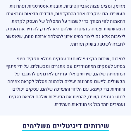
מהימן, ומציע עצות אובייקטיביות, תובנות אסטרטגיות ופתרונות
מעשיים. הם עוקבים אחר ההתקדמות, מודדים תוצאות ומבצעים
התאמות לפי הצורך כדי לשמור על המסלול של העסק לקראת
התאוששות וצמיחה. המטרה שלהם היא לא רק להחזיר את העסק
ליציבות אלא גם ליצור בסיס איתן להצלחה ארוכת טווח, שיאפשר
לחברה לשגשג בשוק תחרותי.
לסיכום, שירות מקצועי לשחזור עסקים ממלא תפקיד חיוני
בסיוע לעסקים המתמודדים עם אתגרים ומכשולים. על ידי מינוף
המומחיות שלהם, שירותים אלו עוזרים לארגונים להתגבר על
מכשולים, ליישם פתרונות יעילים ולהתווה מסלול לקראת צמיחה
ורווחיות ברי קיימא. עם הליווי והתמיכה שלהם, עסקים יכולים
לנווט בזמנים קשים, להחיות את הפעילות שלהם ולצאת חזקים
ועמידים יותר מול אי הוודאות העתידית.
שירותים דיגיטליים משלימים