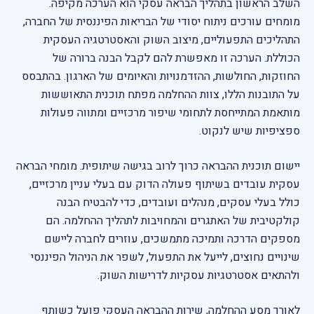
השלב הראשון בתהליך הבראה עסקי הוא הערכה מקיפה.
מומחים עורכים ניתוח יסודי של הבריאות הפיננסית של החברה,
התהליכים התפעוליים, מיצוב השוק והאסטרטגיה העסקית
הכוללת. הערכה זו מאפשרת להם לקבל הבנה ברורה של
החוזקות, החולשות, ההזדמנויות והאיומים של הארגון. בהתבסס
על התובנות הללו, צוות ההחלמה מפתח תוכנית התאוששות
מותאמת המתייחסת לתחומי שיפור מרכזיים ומתווה פעולות
ספציפיות שיש לנקוט.
יישום תוכנית ההבראה כרוך לרוב בגישה שיתופית. מומחי הבראה
עסקית עובדים בשיתוף פעולה הדוק עם בעלי עניין מרכזיים,
כולל בעלי עסקים, מנהלים ועובדים, כדי להבטיח הבנה
קולקטיבית של האתגרים והמחויבות לתהליך ההחלמה. הם
מספקים הדרכה ותמיכה מתמשכים, עוזרים לחברה ליישם
שינויים נחוצים, לייעל את התפעול, לשפר את הניהול הפיננסי
ולהתאים אסטרטגיות עסקיות לדרישות השוק.
לאורך מסע ההחלמה, שירות ההבראה העסקי פועל כשותף