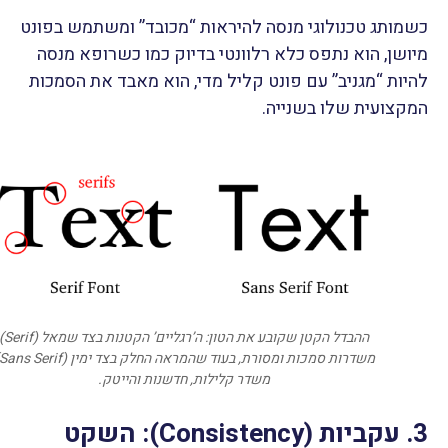
כשמותג טכנולוגי מנסה להיראות “מכובד” ומשתמש בפונט
מיושן, הוא נתפס כלא רלוונטי בדיוק כמו כשרופא מנסה
להיות “מגניב” עם פונט קליל מדי, הוא מאבד את הסמכות
המקצועית שלו בשנייה.
ההבדל הקטן שקובע את הטון: ה’רגליים’ הקטנות בצד ש
משדר קלילות, חדשנות והייטק.
3. עקביות (Consistency): השקט