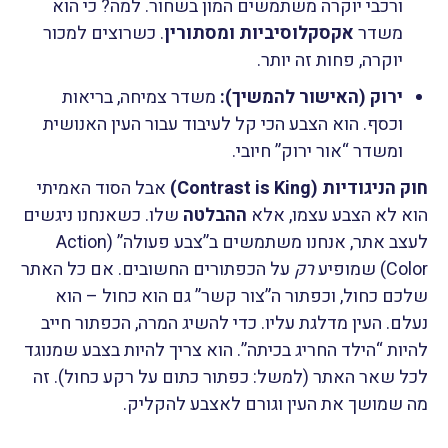
ורכבי יוקרה משתמשים המון בשחור. למה? כי הוא
משדר
אקסקלוסיביות ומסתורין
. כשרוצים למכור
יוקרה, פחות זה יותר.
ירוק (האישור להמשיך):
משדר צמיחה, בריאות
וכסף. הוא הצבע הכי קל לעיבוד עבור העין האנושית
ומשדר “אור ירוק” חיובי.
חוק הניגודיות (Contrast is King)
אבל הסוד האמיתי
הוא לא הצבע עצמו, אלא
ההבלטה
שלו. כשאנחנו ניגשים
לעצב אתר, אנחנו משתמשים ב”צבע פעולה” (Action
Color) שמופיע
רק
על הכפתורים החשובים. אם כל האתר
שלכם כחול, וכפתור ה”צור קשר” גם הוא כחול – הוא
נעלם. העין מדלגת עליו. כדי להשיג המרה, הכפתור חייב
להיות “הילד החריג בכיתה”. הוא צריך להיות בצבע שמנוגד
לכל שאר האתר (למשל: כפתור כתום על רקע כחול). זה
מה שמושך את העין וגורם לאצבע להקליק.