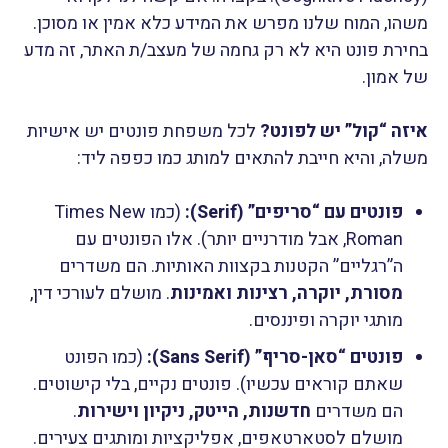
משהו, המוח שלנו מפרש את המידע כלא אמין או מסוכן.
בחירת פונט היא לא רק גחמה של מעצב/ת האתר, זה מדע
של אמון.
איזה “קול” יש לפונט?
לכל משפחת פונטים יש אישיות
משלה, והיא חייבת להתאים למותג כמו כפפה ליד:
פונטים עם “סריפים” (Serif):
(כמו Times New
Roman, אבל מודרניים יותר). אלו הפונטים עם
ה”רגליים” הקטנות בקצוות האותיות. הם משדרים
מסורת, יוקרה, רצינות ואמינות
. מושלם לעורכי דין,
מותגי יוקרה ופיננסים.
פונטים “סאן-סריף” (Sans Serif):
(כמו הפונט
שאתם קוראים עכשיו). פונטים נקיים, בלי קישוטים.
הם משדרים
חדשנות, הייטק, ניקיון וישירות
.
מושלם לסטארטאפים, אפליקציות ומותגים צעירים.