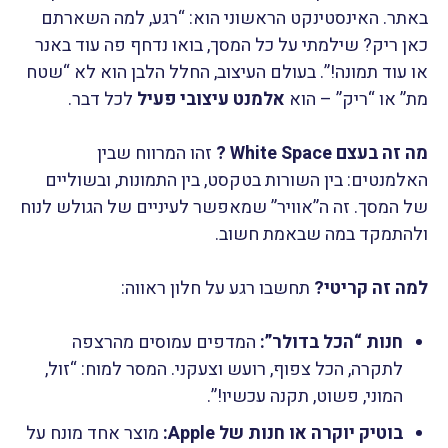
באתר. האינסטינקט הראשוני הוא: “רגע, למה השארתם
כאן ריק? שילמתי על כל המסך, בואו נדחף פה עוד באנר
או עוד תמונה!”. בעולם העיצוב, החלל הלבן הוא לא “שטח
מת” או “ריק” – הוא
אלמנט עיצובי פעיל
לכל דבר.
מה זה בעצם White Space ?
זהו המרווח שבין
האלמנטים: בין השורות בטקסט, בין התמונות, ובשוליים
של המסך. זה ה”אוויר” שמאפשר לעיניים של הגולש לנוח
ולהתמקד במה שבאמת חשוב.
למה זה קריטי?
תחשבו רגע על חלון ראווה:
חנות “הכל בדולר”:
המדפים עמוסים מהרצפה
לתקרה, הכל צפוף, רועש וצעקני. המסר למוח: “זול,
המוני, פשוט, תקנה עכשיו!”.
בוטיק יוקרה או חנות של Apple:
מוצר אחד מונח על