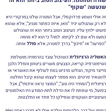
שורה תחתונה: העיצוב הטוב ביותר הוא זה
שנעשה “שקוף”
זה אולי נשמע פרדוקסלי, אבל המטרה שלנו במרקורי היא
לא רק שהגולש יגיד “וואו, איזה כפתור מגניב”, אלא שהוא
פשוט ילחץ עליו. העיצוב הטוב ביותר הוא זה שהגולש
כמעט ולא שם לב לקיומו. למה? כי הוא לא מהווה
“הפרעה” או “חיכוך” בדרך למטרה, אלא
סולל
אותה.
האשליה הרציונלית
כשהכול עובד בהרמוניה מושלמת:
הטיפוגרפיה קריאה, הצבעים משרים ביטחון והחלל הלבן
מייצר מיקוד, הגולש מרגיש בנוח לשלוף את האשראי או
להשאיר פרטים. הוא מספר לעצמו שהוא קיבל החלטה
רציונלית (“המחיר היה טוב”, “המוצר נראה איכותי”), אבל
בפועל, מי שפתח לו את הדלת לתת-המודע היו האלמנטים
העיצוביים השקטים שסילקו כל פחד או התלבטות.
בסופו של דבר, הלקוחות שלכם אולי לא יזכרו באיזה
Hex