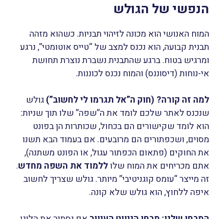
הנפשי של הגולש
המוח האנושי הוא מכונה לזיהוי תבניות. כשהוא מזהה
תבנית קבועה, הוא נכנס למצב של “טייס אוטומטי”, נרגע
ומרגיש בטוח. ברגע שהתבנית נשברת נוצרת תחושת
אי-נוחות (דיסוננס) והמוח נכנס לכוננות.
למה זה קורה? (חוק ה”אל תגרמו לי לחשוב”)
גולש
שנכנס לאתר שלכם לומד את ה”שפה” שלו תוך שניות:
הוא לומד שקישורים הם בכחול, שכותרות הן בפונט
מסוים, ושכפתורים הם מרובעים. אם בעמוד הבא תשנו
את החוקים (פתאום הכפתור עגול, או הפונט משתנה),
אתם מכריחים את המוח שלו
ללמוד את השפה מחדש
.
זה מייצר “עומס קוגניטיבי” מיותר. גולש שצריך לחשוב
איפה ללחוץ, הוא גולש שלא קונה.
המבחן שלנו: מבחן הניווט העיוור
אם נסתיר את הלוגו