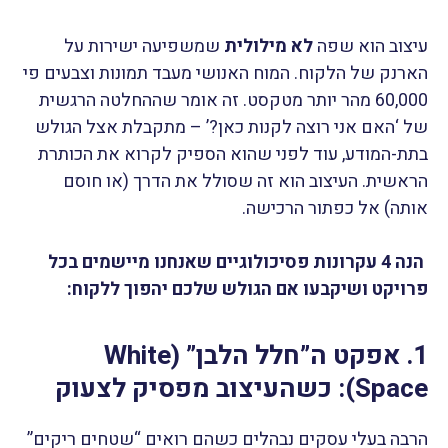
עיצוב הוא שפה
לא מילולית
שמשפיעה ישירות על
הארנק של הלקוח. המוח האנושי מעבד תמונות וצבעים פי
60,000 מהר יותר מטקסט. זה אומר שההחלטה הרגשית
של ‘האם אני רוצה לקנות כאן?’ – מתקבלת אצל הגולש
בתת-המודע, עוד לפני שהוא הספיק לקרוא את הכותרת
הראשית. העיצוב הוא זה שסולל את הדרך (או חוסם
אותה) אל כפתור הרכישה.
הנה 4 עקרונות פסיכולוגיים שאנחנו מיישמים בכל
פרויקט ושיקבעו אם הגולש שלכם יהפוך ללקוח:
1. אפקט ה”חלל הלבן” (White
Space): כשהעיצוב מפסיק לצעוק
הרבה בעלי עסקים נבהלים כשהם רואים “שטחים ריקים”