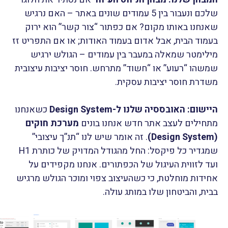
שלכם ונעבור בין 5 עמודים שונים באתר – האם נרגיש
שאנחנו באותו מקום? אם כפתור “צור קשר” הוא ירוק
בעמוד הבית, אבל אדום בעמוד האודות; או אם התפריט זז
מילימטר שמאלה במעבר בין עמודים – הגולש ירגיש
שמשהו “רעוע” או “חשוד” מתרחש. חוסר יציבות עיצובית
משדרת חוסר יציבות עסקית.
היישום: האובססיה שלנו ל-Design System
כשאנחנו
מתחילים לעצב אתר חדש אנחנו בונים
מערכת חוקים
(Design System)
. זה אומר שיש לנו “תנ”ך עיצובי”
שמגדיר כל פיקסל: החל מהגודל המדויק של כותרת H1
ועד לזווית העיגול של הכפתורים. אנחנו מקפידים על
אחידות מוחלטת, כי כשהעיצוב צפוי ומוכר הגולש מרגיש
בבית, והביטחון שלו במותג עולה.