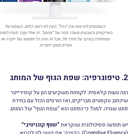
כשמנסים להראות את “הכל”, העין לא רואה כלום. העומס של
האייקונים והצבעים משדר מסר של “מחסן”. זה אולי עובד מצוין למות
שמתחרה בעיקר על מחיר זול, אבל זה הורג כל תחושה של יוקרה או
חוויית מותג ייחודית.
2. טיפוגרפיה: שפת הגוף של המותג
הנה טעות קלאסית: לקוחות משקיעים הון על קופירייטר
שיכתוב טקסטים מבריקים, ואז הורסים הכול עם בחירת
פונט שגויה. למה? כי הפונט הוא “שפת הגוף” של המותג.
יש תופעה פסיכולוגית שנקראת
“שטף קוגניטיבי”
(Cognitive Fluency). בקצרה: אם קשה לנו לקרוא