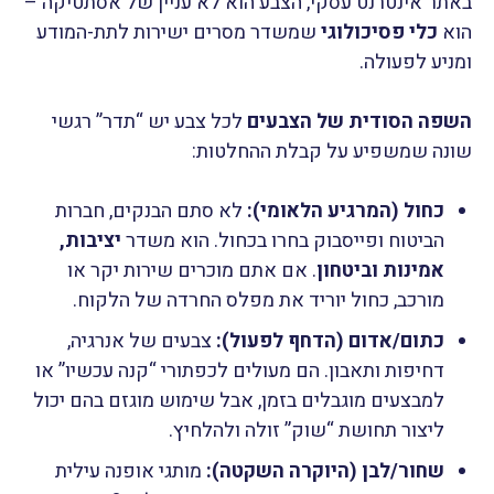
באתר אינטרנט עסקי, הצבע הוא לא עניין של אסתטיקה –
הוא
כלי פסיכולוגי
שמשדר מסרים ישירות לתת-המודע
ומניע לפעולה.
השפה הסודית של הצבעים
לכל צבע יש “תדר” רגשי
שונה שמשפיע על קבלת ההחלטות:
כחול (המרגיע הלאומי):
לא סתם הבנקים, חברות
הביטוח ופייסבוק בחרו בכחול. הוא משדר
יציבות,
אמינות וביטחון
. אם אתם מוכרים שירות יקר או
מורכב, כחול יוריד את מפלס החרדה של הלקוח.
כתום/אדום (הדחף לפעול):
צבעים של אנרגיה,
דחיפות ותאבון. הם מעולים לכפתורי “קנה עכשיו” או
למבצעים מוגבלים בזמן, אבל שימוש מוגזם בהם יכול
ליצור תחושת “שוק” זולה ולהלחיץ.
שחור/לבן (היוקרה השקטה):
מותגי אופנה עילית