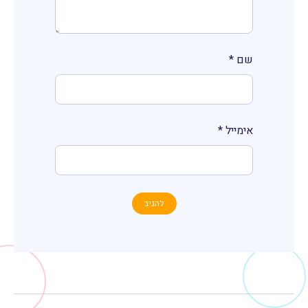
שם
*
אימייל
*