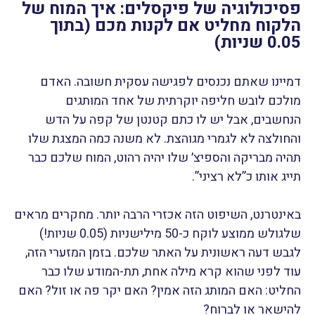
פסיכולוגיה של פיקסלים: איך המוח של
הלקוח מחליט אם לקנות מכם (בתוך
0.05 שניות)
דמיינו שאתם נכנסים לפגישה עסקית חשובה. האדם
מולכם לובש חליפה יוקרתית של אחד המותגים
הנחשבים, אבל יש לו כתם קטנטן של קפה על הדש
והחולצה לא לגמרי מגוהצת. לא משנה כמה המצגת שלו
תהיה מבריקה והספיצ׳ שלו יהיה רהוט, המוח שלכם כבר
תייג אותו כ”לא רציני”.
באינטרנט, השיפוט הזה אכזרי הרבה יותר. מחקרים מראים
שלגולש ממוצע לוקח כ-50 מילישניות (0.05 שניות!)
לגבש דעה ראשונית על האתר שלכם. בזמן המזערי הזה,
עוד לפני שהוא קרא מילה אחת, תת-המודע שלו כבר
החליט: האם המותג הזה אמין? האם יקר פה או זול? האם
להישאר או לברוח?