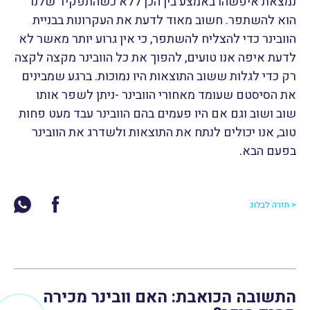
נמצאת איפשהו באמצע בין הכן ללא כשהתפקיד שלנו
הוא להשתפר. חשוב מאוד לדעת את העקרונות בבניית
הוובינר כדי להצליח להשתפר, כי אין גרוע יותר מאשר לא
לדעת איפה אנו טועים, להפוך את כל הוובינר מקצה לקצה
רק כדי לגלות ששוב התוצאות היו נמוכות.
ברגע שמבינים
את הסיסטם שעומד מאחורי הוובינר -ניתן לשפר אותו
שוב ושוב וגם אם היו פעמים בהם הוובינר עבד מעט פחות
טוב, אנו יכולים לנתח את התוצאות ולשדרג את הוובינר
בפעם הבא.
< חזרה לבלוג
התשובה הכואבת: האם וובינר מכירה