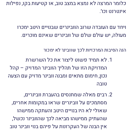
כלומר המרצה לא נמצא במצב טוב, או קטיעות בקו, נפילות
אינטרנט וכו׳.
ויחד עם העובדה שרוב הוובינרים שבנויים היטב ימכרו
מעולה, יש עולם שלם של וובינרים שאינם מוכרים.
הנה הסיבות המרכזיות לכך שוובינר לא ימכור
לא תמיד פשוט ליצור את כל השרשרת
המדויקת הזו של תהליך הוובינר המדויק – קהל
נכון, חימום מתאים ומבנה וובינר מדויק עם הצעה
טובה
רבים מאלה שמתנסים בהעברת וובינרים,
מסתמכים על וובינרים שראו במקומות אחרים,
שאולי לא היו בנויים היטב והעתקה ממישהו
שהעתיק ממישהו מביאה לכך שהוובינר נכשל,
אין הבנה של העקרונות על פיהם בנוי וובינר טוב