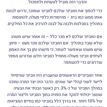
והדבר הזה מוביל לטעויות ולתסכול.
כדי להפוך את הוובינר שלכם לוובינר שמוכר, נדרש לבנות
אותו ממש כמו בית – מהיסודות כלפי מעלה, להתנסות
בתהליך בסבלנות ולבנה על לבנה להרכיב את כל החלקים.
אם הוובינר שלכם לא מכר כלל – זה אומר שיש משהו
שלא עובד בתהליך.
אם הוובינר שלכם מכר מעט – סימן
שיש משהו שאפשר לשפר, כי מישהו נתן בך את האמון.
לעיתים וובינר מעולה מתחיל כוובינר חלש שדורש מספר
שדרוגים כדי להשתפר.
אחד הוובינרים הראשונים שהעברנו היה וובינר שניסיתי
לייעד לשני קהלי יעד שונים. הדבר הזה יצר המרה נמוכה
במהלך הוובינר של כ-3%. רק כאשר הבנתי את הבעיה
שנוצר יכולתי למקד את הפניה בתוך הוובינר וליצור המרה
של 10% ויותר.
אז בדרך כלל בוובינר כמו בחיים המציאות