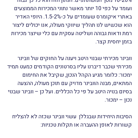
10-20% מסך המשתתפים. הנתון הזה הוא כל כך גבוה
ועומד על כפי 10 יותר מאשר נתוני המכירות הממוצעים
באתרי איקומרס שעומדים על כ-1.5-2%. היופי האדיר
הוא שכשיש לנו תהליך שיווקי מעולה, אנו יכולים ליצור
רמת ודאות גבוהה ושליטה עסקית עם כלי שיוצר מכירות
בזמן יחסית קצר.
וובינר מכירתי שבנוי היטב ויענה על החוקים של וובינר
מכירתי שכבר דיברנו עליו בסרטונים הקודמים כמעט תמיד
ימכור: כלומר מגיע הקהל הנכון, שקיבל את החימום
המתאים, מבנה הוובינר מדויק עם תוכן מעולה, ההצעה
בסיום בנויה היטב על פי כל הכללים. ועל כן – וובינר שבנוי
נכון – ימכור.
הסיבות היחידות שבגללן עשוי וובינר שכזה לא להצליח
קשורות לאופן ההעברה או תקלות טכניות: