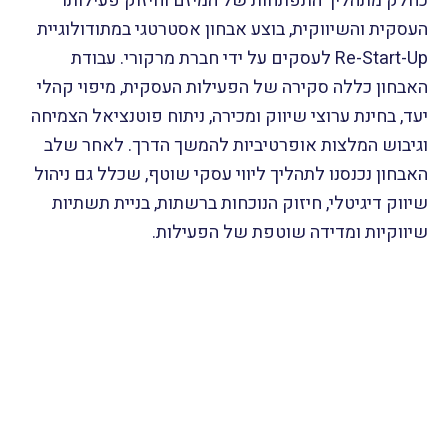
כחלק מתהליך התפתחות של המיזם וחיזוק פעילותו
העסקית והשיווקית, בוצע אבחון אסטרטגי במתודולוגיית
Re-Start-Up לעסקים על ידי חברת מרקורי. עבודת
האבחון כללה סקירה של הפעילות העסקית, מיפוי קהלי
יעד, בחינת ערוצי שיווק ומכירה, ניתוח פוטנציאל הצמיחה
וגיבוש המלצות אופרטיביות להמשך הדרך. לאחר שלב
האבחון נכנסנו לתהליך ליווי עסקי שוטף, שכלל גם ניהול
שיווק דיגיטלי, חיזוק הנוכחות ברשתות, בניית תשתיות
שיווקיות ומדידה שוטפת של הפעילות.