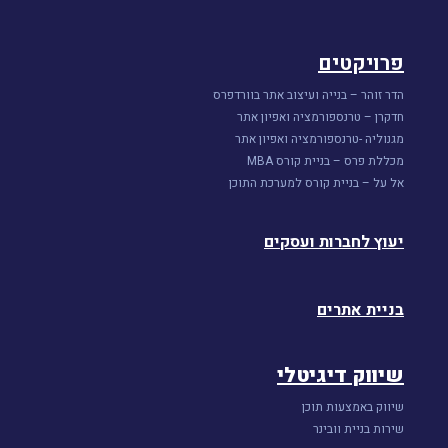
פרויקטים
הדר זוהר – בנייה ועיצוב אתר בוורדפרס
חדקרן – טרנספורמציה ואפיון אתר
מגנוליה -טרנספורמציה ואפיון אתר
מכללת פרס – בניית קורס MBA
אל על – בניית קורס למערכת התוכן
יעוץ לחברות ועסקים
בניית אתרים
שיווק דיגיטלי
שיווק באמצעות תוכן
שירות בניית וובינר