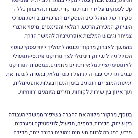
המותג, בוצע אבחון עסקי מקיף במתודולוגיית Re-Start-
Up לעסקים על ידי חברת מרקורי. עבודת האבחון כללה
סקירה של התהליכים העסקיים המרכזיים, בחינת מערכי
השיווק, המכירה, הרכש, המלאי והפיננסים, מיפוי אתגרי
צמיחה וגיבוש המלצות אופרטיביות להמשך הדרך.
בהמשך לאבחון, מרקורי נכנסה לתהליך ליווי עסקי שוטף
הכולל ניהול שיווק דיגיטלי לצד פרויקט פיננסי-תפעולי
לאופטימיזציית מלאי ותזרים מזומנים. במסגרת הפרויקט
נבנים תהליכי עבודה לניהול רכש ומלאי, במטרה לשפר את
זמינות המוצרים הנכונים בזמן הנכון ובעלות אופטימלית,
תוך איזון בין שירות לקוחות, תזרים מזומנים ורווחיות.
בנוסף, מרקורי מלווה את החברה בשיפור ממשקי העבודה
בין שיווק, מכירות, כספים, תפעול, לוגיסטיקה ומערכות
מידע, במטרה לבנות תשתית ניהולית ברורה יותר, מדידה