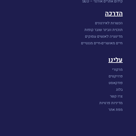
קידום אתרים אורגני – SEO
הדרכה
הכשרות לאירגונים
תוכנית וובינר שובר קופות
מדיטציה לאנשים עסוקים
חיים מאושרים-חיים מגנטיים
עלינו
מרקורי
פרויקטים
פודקאסט
בלוג
צרו קשר
מדיניות פרטיות
מפת אתר