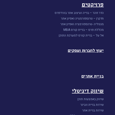
פרויקטים
הדר זוהר – בנייה ועיצוב אתר בוורדפרס
חדקרן – טרנספורמציה ואפיון אתר
מגנוליה -טרנספורמציה ואפיון אתר
מכללת פרס – בניית קורס MBA
אל על – בניית קורס למערכת התוכן
יעוץ לחברות ועסקים
בניית אתרים
שיווק דיגיטלי
שיווק באמצעות תוכן
שירות בניית וובינר
שירות בניית אתר