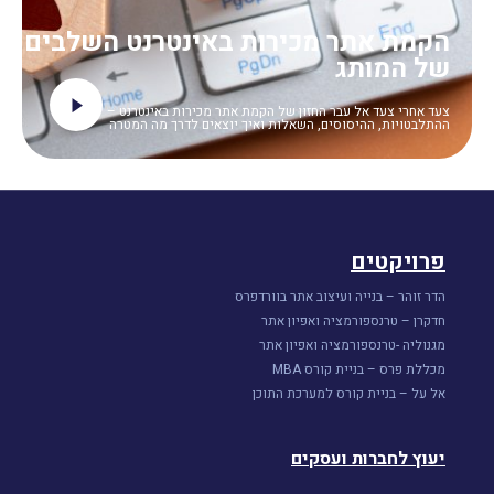
הקמת אתר מכירות באינטרנט השלבים בד
של המותג
צעד אחרי צעד אל עבר החזון של הקמת אתר מכירות באינטרנט –
ההתלבטויות, ההיסוסים, השאלות ואיך יוצאים לדרך מה המטרה
פרויקטים
הדר זוהר – בנייה ועיצוב אתר בוורדפרס
חדקרן – טרנספורמציה ואפיון אתר
מגנוליה -טרנספורמציה ואפיון אתר
מכללת פרס – בניית קורס MBA
אל על – בניית קורס למערכת התוכן
יעוץ לחברות ועסקים