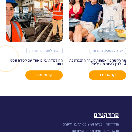
יעוץ לעסקים וחברות
יעוץ לעסקים וחברות
מה הקשר בין אמהות לנערה מתבגרת בת
מה למדתי ביום אחד עם קסדה ווסט
14 לבין להיות מנכ״לית?
כתום
קראו עוד
קראו עוד
פרויקטים
הדר זוהר – בנייה ועיצוב אתר בוורדפרס
חדקרן – טרנספורמציה ואפיון אתר