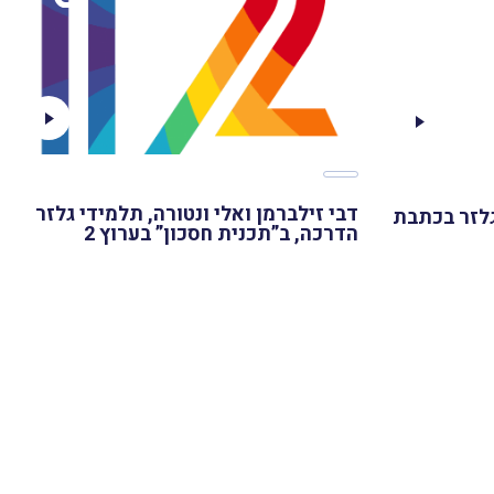
דבי זילברמן ואלי ונטורה, תלמידי גלזר
גלזר בכתבת
הדרכה, ב”תכנית חסכון” בערוץ 2