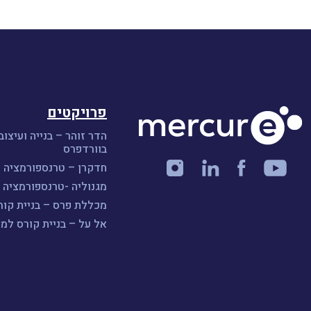
פרויקטים
הדר זוהר – בנייה ועיצוב
בוורדפרס
חדקרן – טרנספורמציה ו
מגנוליה -טרנספורמציה ו
מכללת פרס – בניית קורס A
אל על – בניית קורס למ