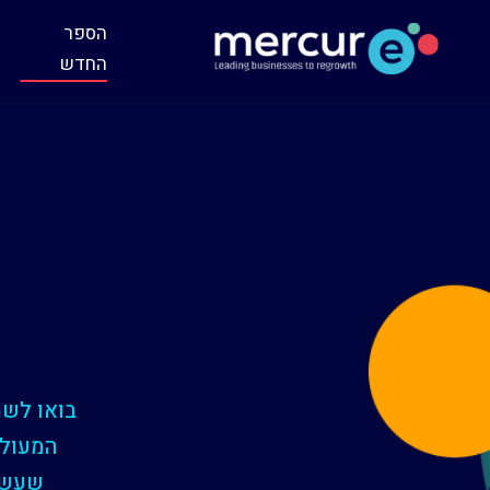
הספר
החדש
פ
בואו לש
המעולה
שעשו 