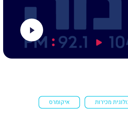
לוגית מכירות
איקומרס