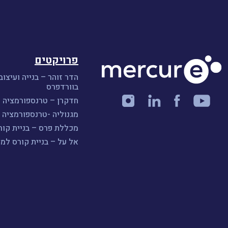
פרויקטים
הדר זוהר – בנייה ועיצוב
בוורדפרס
חדקרן – טרנספורמציה ו
מגנוליה -טרנספורמציה ו
מכללת פרס – בניית קורס A
אל על – בניית קורס למ