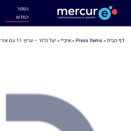
הספר
החדש
דף הבית
»
Press Items
»
איביי
»
יעל גלזר – ערוץ 11 עם אורי לוי-מקור