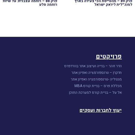
פרק 89 – מהטייסת הכי צעירה בארץ
למנכ״לית ליראק ישראל
רוחמה סלע
פרויקטים
הדר זוהר – בנייה ועיצוב אתר בוורדפרס
חדקרן – טרנספורמציה ואפיון אתר
מגנוליה -טרנספורמציה ואפיון אתר
מכללת פרס – בניית קורס MBA
אל על – בניית קורס למערכת התוכן
יעוץ לחברות ועסקים