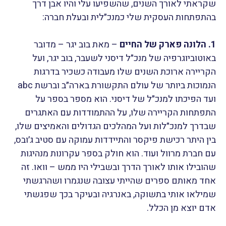
שקראתי לאורך השנים, שהשפיעו עלי והיו אבן דרך
בהתפתחות העסקית שלי כמנכ״לית ובעלת חברה:
1. הלונה פארק של החיים
– מאת בוב יגר – מדובר
באוטוביוגרפיה של מנכ״ל דיסני לשעבר, בוב יגר, ועל
הקריירה ארוכת השנים שלו מעבודה כשכיר בדרגות
הנמוכות ביותר של עולם התקשורת בארה״ב וברשת abc
ועד הפיכתו למנכ״ל של דיסני. הוא מספר בספר על
התפתחות הקריירה שלו, על ההתמודדות עם האתגרים
שבדרך למנכ״לות ועל המהלכים הגדולים והאמיצים שלו,
בין היתר רכישת פיקסר והתיידדות עמוקה עם סטיב ג׳ובס,
עם חברת מרוול ועוד. הוא חולק בספר עקרונות מנהיגות
שהובילו אותו לאורך הדרך ובשבילי היו ממש – וואו. זה
אחד מאותם ספרים שהייתי עצובה שנגמרו ושהרגשתי
שמילאו אותי בתשוקה, באנרגיה ובעיקר בכך שפגשתי
אדם יוצא מן הכלל.