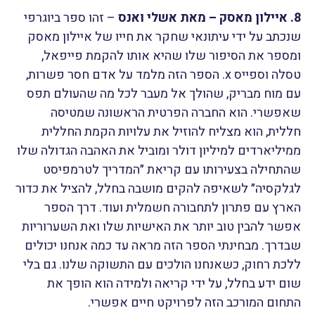
8. איילון מאסק
– מאת אשלי ואנס
– זהו ספר ביוגרפי
שנכתב על ידי עיתונאי שחקר את חייו של איילון מאסק
ומספר את הסיפור שלו שהיא אותו להקמת פייפאל,
טסלה וספייס x. הספר הזה מלמד על אדם חסר פשרות,
עם מוח מבריק, שהולך אל מעבר לכל מה שהעולם תפס
שאפשרי. הוא החברה הפרטית הראשונה שמטיסה
חללית, הוא מצליח להוזיל את עלויות הקמת החללית
ממיליארדים למיליון דולר ומוביל את האהבה הגדולה שלו
שהתחילה בצעירותו עם קריאת ״המדריך לטרמפיסט
לגלקסיה״ לשאיפה להקים מושבה בחלל, להציל את כדור
הארץ עם פתרון לתחבורה חשמלית ועוד. דרך הספר
אפשר להבין טוב יותר את האישיות שלו ואת השערוריות
שבדרך. מבחינתי הספר הזה מראה עד כמה אנחנו יכולים
ללכת רחוק, כשאנחנו הולכים עם התשוקה שלנו. גם בלי
שום ידע בחלל, על ידי קריאה ולמידה הוא הופך את
התחום המורכב הזה לפרויקט חיים אפשרי.