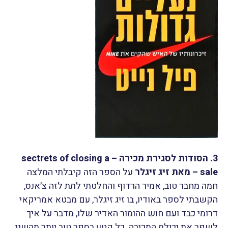
3. הסודות לסגירת מכירה – sectrets of closing a
sale – מאת זיג זיגלר
על הספר הזה קיבלתי המלצה
חמה מחבר טוב, אמיר הרדוף והחלטתי לתת לזה צ׳אנס,
הקשבתי לספר באודיו, בו זיג זיגלר, עם מבטא אמריקאי
דרומי כבד ועם חוש ההומור האדיר שלו, מדבר על איך
לשפר את יכולת המכירה. כל קטע בספר טוב יותר מהשני,