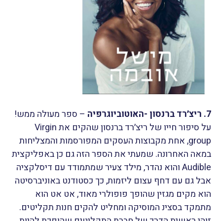
7. ריצ׳רד ברנסון -האוטוביוגרפיה
– ספר מעולה ממש!
על סיפור חייו של ריצ׳רד ברנסון שהקים את Virgin
group, אחת מקבוצות העסקים המפורסמות והמצליחות
במאה האחרונה. שמעתי את הספר הזה גם כן באפליקצית
Audible והוא נהדר, מילד צעיר שמתמודד עם דיסלקציה
אבל גם עם דחף עצום ליזמות, כך כסטודנט באוניברסיטה
הוא מקים מגזין שהופך פופולרי מאוד, אט אט הוא
מתמקד בסצינ המוסיקה ומחליט להקים חנות תקליטים.
זוהי ראשית הדרך של חברת התקליטים שהופכת להיות