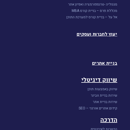
מגנוליה -טרנספורמציה ואפיון אתר
מכללת פרס – בניית קורס MBA
אל על – בניית קורס למערכת התוכן
יעוץ לחברות ועסקים
בניית אתרים
שיווק דיגיטלי
שיווק באמצעות תוכן
שירות בניית וובינר
שירות בניית אתר
קידום אתרים אורגני – SEO
הדרכה
הכשרות לאירגונים