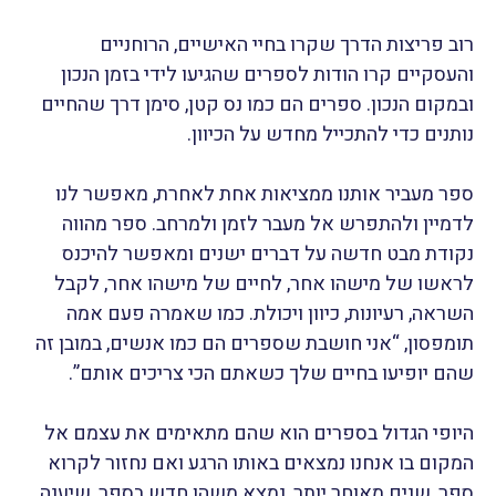
רוב פריצות הדרך שקרו בחיי האישיים, הרוחניים
והעסקיים קרו הודות לספרים שהגיעו לידי בזמן הנכון
ובמקום הנכון. ספרים הם כמו נס קטן, סימן דרך שהחיים
נותנים כדי להתכייל מחדש על הכיוון.
ספר מעביר אותנו ממציאות אחת לאחרת, מאפשר לנו
לדמיין ולהתפרש אל מעבר לזמן ולמרחב. ספר מהווה
נקודת מבט חדשה על דברים ישנים ומאפשר להיכנס
לראשו של מישהו אחר, לחיים של מישהו אחר, לקבל
השראה, רעיונות, כיוון ויכולת. כמו שאמרה פעם אמה
תומפסון, “אני חושבת שספרים הם כמו אנשים, במובן זה
שהם יופיעו בחיים שלך כשאתם הכי צריכים אותם”.
היופי הגדול בספרים הוא שהם מתאימים את עצמם אל
המקום בו אנחנו נמצאים באותו הרגע ואם נחזור לקרוא
ספר, שנים מאוחר יותר, נמצא משהו חדש בספר, שיענה