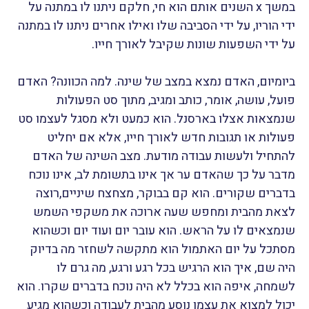
במשך x השנים אותם הוא חי, חלקם ניתנו לו במתנה על
ידי הוריו, על ידי הסביבה שלו ואילו אחרים ניתנו לו במתנה
על ידי השפעות שונות שקיבל לאורך חייו.
ביומיום, האדם נמצא במצב של שינה. למה הכוונה? האדם
פועל, עושה, אומר, כותב ומגיב, מתוך סט הפעולות
שנמצאות אצלו בארסנל. הוא כמעט ולא מסגל לעצמו סט
פעולות או תגובות חדש לאורך חייו, אלא אם יחליט
להתחיל ולעשות עבודה מודעת.
מצב השינה של האדם
מדבר על כך שהאדם ער אך אינו בתשומת לב, אינו נוכח
בדברים שקורים. הוא קם בבוקר, מצחצח שיניים,רוצה
לצאת מהבית ומחפש שעה ארוכה את משקפי השמש
שנמצאים לו על הראש.
הוא עובר יום ועוד יום וכשהוא
מסתכל על יום האתמול הוא מתקשה לשחזר מה בדיוק
היה שם, איך הוא הרגיש בכל רגע ורגע, מה גרם לו
לשמחה, איפה הוא בכלל לא היה נוכח בדברים שקרו.
הוא
יכול למצוא את עצמו נוסע מהבית לעבודה וכשהוא מגיע