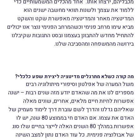
מכבליהם, ירצחו אותו.
אחד מהכלים המשמעותיים כדי
ללמוד את עצמך ולשנות תוואי מחשבה ישנים הוא
המדיטציה מאחר והמדיטציה מאפשרת שקט והשקט
מביא עימו מרחב פנימי וכשהמרחב הפנימי נוצר אנו יכולים
להתחיל מחדש להתבונן בעצמנו ובסט התגובות שקיבלנו
בירושה מהמשפחה ומהסביבה שלנו.
מה קורה כשלא מתרגלים מדיטציה ליצירת שפע כלכלי?
משל המערה של אפלטון וסיפורי מיתולוגיה רבים
מספרים לנו את מה שהאדם יודע מזה שנים רבות – ישנה
אפשרות לחיות חיים מלאים, אחרים, שונים מאלה
שאליהם גדלנו והדרך לשם עוברת דרך לימוד מעמיק של
האדם את עצמו. אם האדם חי בממוצע 80 שנה, יש לו
אפשרות במהלך 80 השנים האלה לייצר בחיים שלו סוג
של אבולוציה פנימית. כל עוד האדם נתון למצב השינה