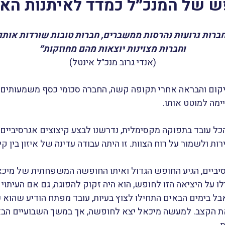
ש של המנכ״ל כמדד לאיתנות האר
חברות גרועות נהרסות ממשברים, חברות טובות שורדות אותם
וחברות מצוינות יוצאות מהם מחוזקות״
(אנדי גרוב מנכ״ל אינטל)
יקום והבראה אחרי תקופה קשה, החברה סכומי כסף משמעותים וה
ימה למוטט אותו.
כל עובד בתפוקה מקסימלית, נדרשנו לבצע קיצוצים אגרסיביים 
ת ולשמור על רוח הצוות. זו היתה עבודה עדינה של איזון בין קיצ
יביים, הגיע החופש הגדול ואיתו החופשה המשפחתית של מיכא
 על היציאה הזו לחופש, הוא היה זקוק להפוגה, גם אם העיתוי
אבל בימים הבאים התחילו לצוץ בעיות, עובד מפתח הודיע שהוא 
ת הקצב. למעשה מיכאל יצא לחופשה, אך במשך השבועיים הבאי