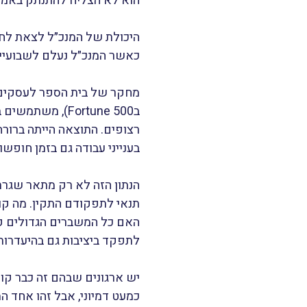
הוא לא הצליח להתנתק באמת
היכולת של המנכ״ל לצאת לחופ
כאשר המנכ״ל נעלם לשבועיי
מחקר של בית הספר לעסקים של
בענייני עבודה גם בזמן חופשות. (er, Nohria 2018
הנתון הזה לא רק מתאר שגרת
תנאי לתפקודם התקין. מה קו
האם כל המשברים הגדולים קו
לתפקד ביציבות גם בהיעדרות
יש ארגונים שבהם זה כבר קור
כמעט דמיוני, אבל זהו אחד 