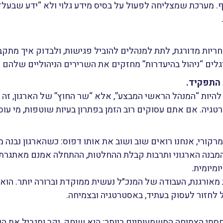
. מערכת שמצליחה לפעול על בסיס מידע גלוי ולא “ידע שבעל־
ריות מדורגת, לתת למנהלים להוביל פגישות, ולבדוק איך מת
לים “ניהול בהיעדרות” מחזקים את השרירים הניהוליים שלהם ל
התפקיד.
להיות “המנהל הראשי המבצע”, אלא “שר החוץ” של הארגון, זה ש
גיה. אם אתם עסוקים רוב הזמן בפתרון בעיות שוטפות, מי עו
רקורי, אנחנו רואים שוב ושוב את אותו דפוס: כשהארגון נבנה
 המבנה הארגוני ותרבות קבלת ההחלטות, ההתחלה אמנם מאתגרת,
מיומית.
מאורגנת, העבודה של המנכ״ל נעשית ממוקדת וברורה יותר. הוא
ל לחזור לעסוק בעתיד, באסטרטגיה ובצמיחה.
סמי הצמיחה המשמעותיים ביותר: הוא שוחק, יקר ומגביל את הי