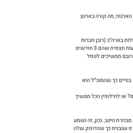
ארגוני, מה קורה בארגון
ות בארה״ב (רובן חברות
בFortune 500), משתמשים בזמן שלהם. החוקרים עקבו אחרי 27 מנכ״לים לאורך 60,000 שעות תצפית שהם 3 חודשים
יום, שישה ימים בשבוע, ורובם ממשיכים לטפל
בנויים כך שהמנכ״ל הוא
? או לחילופין הכל ממשיך
בוזרת היטב. נכון, זה נשמע
 זו שנבנית כך שהדופק שלה