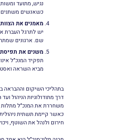
נגיש, מתועד ומשותף
כשאנשים משתנים.
מאמנים את הצוות
יש לתרגל העברת אח
שם. ארגונים שמתרג
משנים את תפיסת 
תפקיד המנכ״ל אינו 
מביא השראה ואסטרט
בתהליכי השיקום וההבראה במ
דרך מתודולוגיות הניהול ועד
משחררת את המנכ״ל מתלות יו
כאשר קיימת תשתית ניהולית 
חירום ולנהל את השוטף, ויכו
מבנה תלוי־מנכ״ל הוא אחד מח