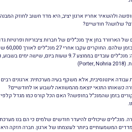
.
שה ולהשאיר אחריו ארגון יציב, היא מדד חשוב לחוזק המבנה ה
ם? שלושה? חודשיים?
 הארוורד בחן איך מנכ״לים של חברות ציבוריות ופרטיות גדול
רצופים. התוצאה הייתה ברורה: מנכ״לים עובדים בממוצע 9.7 שעות ב
Port)
 עבודה אינטנסיבית, אלא משקף בעיה מערכתית: ארגונים רבים 
רה כשאותו התנאי יוצאמ מהמשוואה לשבוע או לחודשיים?
רים בזמן שהמנכ״ל בחופשה? האם הכל קורס כמו מגדל קלפים
ו.
ה. מנכ״לים שיכולים להיעדר חודשים שלמים כי הם בנו מערכת מ
המדדים המשמעותיים ביותר לעוצמתו של ארגון. חברה חזקה היא