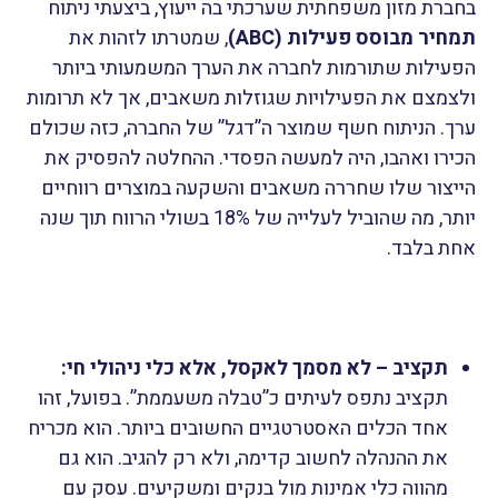
בחברת מזון משפחתית שערכתי בה ייעוץ, ביצעתי ניתוח
תמחיר מבוסס פעילות (ABC)
, שמטרתו לזהות את
הפעילות שתורמות לחברה את הערך המשמעותי ביותר
ולצמצם את הפעילויות שגוזלות משאבים, אך לא תרומות
ערך. הניתוח חשף שמוצר ה”דגל” של החברה, כזה שכולם
הכירו ואהבו, היה למעשה הפסדי. ההחלטה להפסיק את
הייצור שלו שחררה משאבים והשקעה במוצרים רווחיים
יותר, מה שהוביל לעלייה של 18% בשולי הרווח תוך שנה
אחת בלבד.
תקציב – לא מסמך לאקסל, אלא כלי ניהולי חי:
תקציב נתפס לעיתים כ”טבלה משעממת”. בפועל, זהו
אחד הכלים האסטרטגיים החשובים ביותר. הוא מכריח
את ההנהלה לחשוב קדימה, ולא רק להגיב. הוא גם
מהווה כלי אמינות מול בנקים ומשקיעים. עסק עם