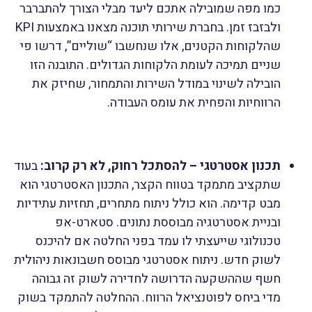
כמו מפה שמובילה אתכם ליעד מבלי הצורך להתברבר
ולבזבז זמן. בחברת שירותי תוכנה מצאנו באמצעות KPI
שהלקוחות הקטנים, אלו שנחשבו “שוליים”, דרשו פי
שניים תמיכה לעומת הלקוחות הגדולים. התובנה הזו
הובילה לשינוי במודל השירות והתמחור, שחיזק את
הרווחיות והפחית את עומס העבודה.
תכנון אסטרטגי – להסתכל רחוק, לא רק קרוב:
בעוד
שתקציב מתמקד בטווח הקצר, התכנון האסטרטגי הוא
מבט קדימה. הוא כולל ניתוח מתחרים, תחזיות עתידיות
ובניית אסטרטגיה מבוססת נתונים. סטארט-אפ
טכנולוגי שייעצתי לו עמד בפני החלטה אם להיכנס
לשוק חדש. ניתוח אסטרטגי מבוסס חשבונאות ניהולית
חשף שההשקעה הדרושה לחדירה לשוק זה גבוהה
מדי ביחס לפוטנציאל הרווח. ההחלטה להתמקד בשוק