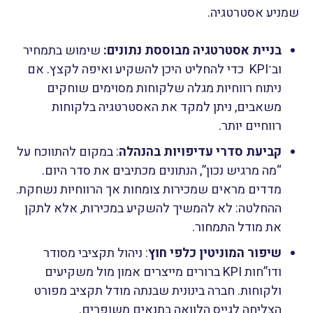
שמניע אסטרטגיה.
בניית אסטרטגיה מבוססת נתונים:
שימוש בתמחיר
וב־KPI כדי להחליט היכן להשקיע ואיפה לקצץ. אם
ניתוח רווחיות מגלה שלקוחות מסוימים שוחקים
משאבים, ניתן למקד את האסטרטגיה בלקוחות
רווחיים יותר.
קביעת סדרי עדיפויות בהנהלה
: במקום להתווכח על
“מה מרגיש נכון”, הנתונים מכתיבים את סדר היום.
מדדים מראים שמכירות צומחות אך הרווחיות נשחקת.
ההחלטה: לא להמשיך להשקיע במכירות, אלא לתקן
את מודל התמחור.
שיפור המוניטין כלפי חוץ
: ניהול תקציבי מסודר
ודו”חות KPI ברורים מייצרים אמון מול משקיעים
ולקוחות. חברה בינונית שבנתה מודל תקציב מפורט
הצליחה לגייס הלוואה בתנאים משופרים.