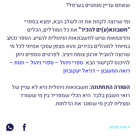
שאתם עדיין מנווטים בערפל?
ומי שרוצה לקחת את זה לשלב הבא, ימצא בספרי
“חשבונא(ע)ים להכיר”
את כל המודלים, הכלים
והדוגמאות שיש לחשבונאות הניהולית להציע. הספר נכתב
במיוחד למנהלים בכירים, והוא מצפן עסקי אמיתי לכל מי
שרוצה להוביל ארגון צומח ויציב. לפרטים נוספים ניתן
להיכנס לקישור הבא:
ספרי ניהול – ספרי ניהול – חנות –
רואה החשבון – דניאל יעקובזון
השורה התחתונה:
חשבונאות ניהולית היא לא עניין של
רואי חשבון בלבד. היא הכלי שמפריד בין מי ששורד
ומצליח לבין מי שסוגר את הדלתות.
< חזרה לבלוג