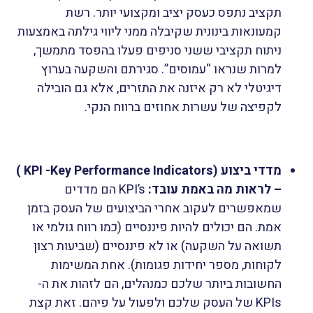
תקציב נתפס כעסק יציב ומקצועי יותר. רשת
קמעונאות בינונית שקיבלה ממני ליווי גילתה באמצעות
ניתוח תקציבי ששני סניפים פעלו בהפסד מתמשך,
למרות שנראו “עמוסים”. סגירתם והשקעה בערוץ
דיגיטלי לא רק איזנה את התזרים, אלא גם הובילה
לקפיצה של עשרות אחוזים ברווח הנקי.
מדדי ביצוע (KPI -Key Performance Indicators )
– לראות מה באמת עובד:
KPI’s
הם מדדים
שמאפשרים לעקוב אחרי הביצועים של העסק בזמן
אמת. הם יכולים להיות פיננסיים (כמו רווח גולמי או
תשואה על השקעה) או לא פיננסיים (שביעות רצון
לקוחות, מספר יחידות פגומות). אחת המשימות
החשובות ביותר שלכם כמנהלים, הם לזהות את ה-
KPIs של העסק שלכם ולפעול על פיהם. זאת קצת