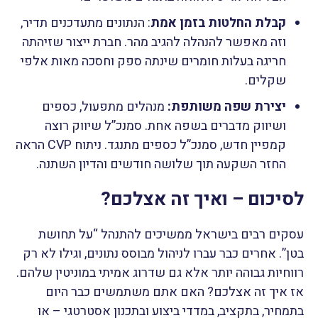
קבלת החלטות בזמן אמת
: הנתונים מתעדכנים תדיר,
וזה מאפשר להנהלה להגיב מהר. חברת ייצור שזיהתה
חריגה בעלות חומרים שינתה ספק וחסכה מאות אלפי
שקלים.
יצירת שפה משותפת:
מנהלים מתפעול, כספים
ושיווק מדברים בשפה אחת. סמנכ”ל שיווק רוצה
קמפיין חדש, סמנכ”ל כספים מתנגד. ניתוח CVP הראה
החזר השקעה תוך שלושה חודשים והדיון השתנה.
לסיכום – ואיך זה אצלכם?
עסקים רבים בישראל ממשיכים להתנהל “על תחושת
בטן”. אחרים כבר עברו לניהול מבוסס נתונים, וגילו לא רק
רווחיות גבוהה יותר אלא גם שדרוג אמיתי במוניטין שלהם.
אז איך זה אצלכם? האם אתם משתמשים כבר היום
בתמחיר, בתקציב, במדדי ביצוע ובתכנון אסטרטגי – או