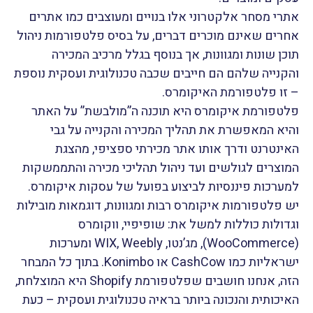
אתרי מסחר אלקטרוני אלו בנויים ומעוצבים כמו אתרים
אחרים שאינם מוכרים דברים, על בסיס פלטפורמות ניהול
תוכן שונות ומגוונות, אך בנוסף בגלל מרכיב המכירה
והקנייה שלהם הם חייבים שכבה טכנולוגית ועסקית נוספת
– זו פלטפורמת האיקומרס.
פלטפורמת איקומרס היא תוכנה ה”מולבשת” על האתר
והיא המאפשרת את תהליך המכירה והקנייה על גבי
האינטרנט ודרך אותו אתר מכירתי ספציפי, מהצגת
המוצרים לגולשים ועד ניהול תהליכי מכירה והתממשקות
למערכות פיננסיות לביצוע בפועל של עסקות איקומרס.
יש פלטפורמות איקומרס רבות ומגוונות, דוגמאות מובילות
וגדולות כוללות למשל את: שופיפיי, ווקומרס
(WooCommerce), מג’נטו, WIX, Weebly ומערכות
ישראליות כמו CashCow או Konimbo. בתוך כל המבחר
הזה, אנחנו חושבים שפלטפורמת Shopify היא המוצלחת,
האיכותית והנכונה ביותר בראיה טכנולוגית ועסקית – כעת