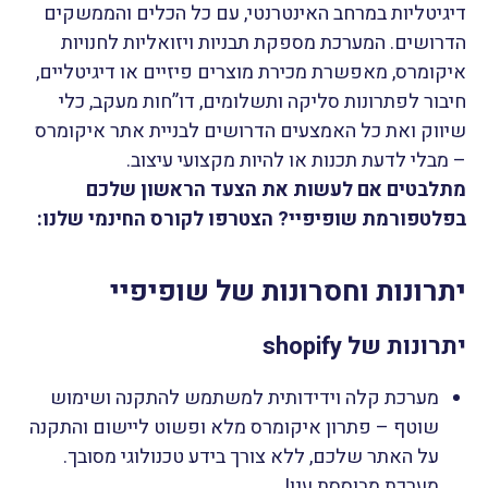
דיגיטליות במרחב האינטרנטי, עם כל הכלים והממשקים
הדרושים. המערכת מספקת תבניות ויזואליות לחנויות
איקומרס, מאפשרת מכירת מוצרים פיזיים או דיגיטליים,
חיבור לפתרונות סליקה ותשלומים, דו”חות מעקב, כלי
שיווק ואת כל האמצעים הדרושים לבניית אתר איקומרס
– מבלי לדעת תכנות או להיות מקצועי עיצוב.
מתלבטים אם לעשות את הצעד הראשון שלכם
בפלטפורמת שופיפיי? הצטרפו לקורס החינמי שלנו:
יתרונות וחסרונות של שופיפיי
יתרונות של
shopify
מערכת קלה וידידותית למשתמש להתקנה ושימוש
שוטף – פתרון איקומרס מלא ופשוט ליישום והתקנה
על האתר שלכם, ללא צורך בידע טכנולוגי מסובך.
מערכת מבוססת ענן!