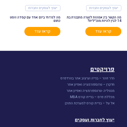
יעוץ לעסקים וחברות
יעוץ לעסקים וחברות
מה הקשר בין אמהות לנערה מתבגרת בת
מה למדתי ביום אחד עם קסדה ווסט
14 לבין להיות מנכ״לית?
כתום
קראו עוד
קראו עוד
פרויקטים
הדר זוהר – בנייה ועיצוב אתר בוורדפרס
חדקרן – טרנספורמציה ואפיון אתר
מגנוליה -טרנספורמציה ואפיון אתר
מכללת פרס – בניית קורס MBA
אל על – בניית קורס למערכת התוכן
יעוץ לחברות ועסקים