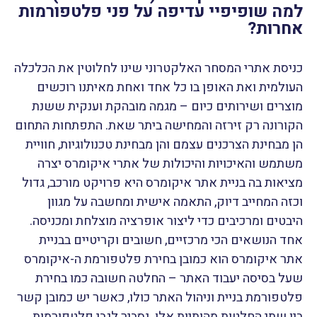
למה שופיפיי עדיפה על פני פלטפורמות
אחרות?
כניסת אתרי המסחר האלקטרוני שינו לחלוטין את הכלכלה
העולמית ואת האופן בו כל אחד ואחת מאיתנו רוכשים
מוצרים ושירותים כיום – מגמה מובהקת וענקית ששנת
הקורונה רק זירזה והמחישה ביתר שאת. התפתחות התחום
הן מבחינת הצרכנים עצמם והן מבחינת טכנולוגיות, חוויית
משתמש והאיכויות והיכולות של אתרי איקומרס יצרה
מציאות בה בניית אתר איקומרס היא פרויקט מורכב, גדול
וכזה המחייב דיוק, התאמה אישית ומחשבה על מגוון
היבטים ומרכיבים כדי ליצור אופרציה מוצלחת ומכניסה.
אחד הנושאים הכי מרכזיים, חשובים וקריטיים בבניית
אתר איקומרס הוא כמובן בחירת פלטפורמת ה-איקומרס
שעל בסיסה יעבוד האתר – החלטה חשובה כמו בחירת
פלטפורמת בניית וניהול האתר כולו, כאשר יש כמובן קשר
בין שתי החלטות מהותיות אלו. נסביר לגבי פלטפורמות