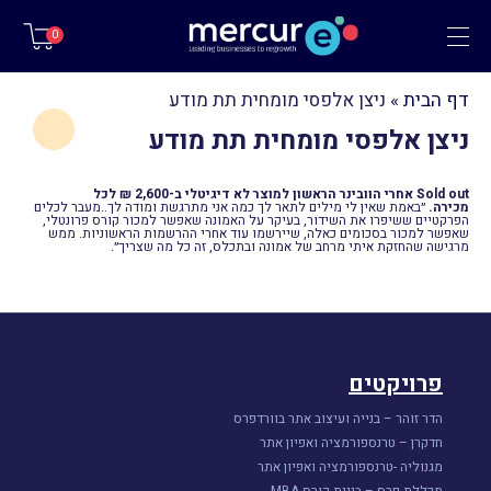
תפריט
0
דף הבית
»
ניצן אלפסי מומחית תת מודע
ניצן אלפסי מומחית תת מודע
Sold out אחרי הוובינר הראשון למוצר לא דיגיטלי ב-2,600 ₪ לכל
מכירה.
״באמת שאין לי מילים לתאר לך כמה אני מתרגשת ומודה לך..מעבר לכלים
הפרקטיים ששיפרו את השידור, בעיקר על האמונה שאפשר למכור קורס פרונטלי,
שאפשר למכור בסכומים כאלה, שיירשמו עוד אחרי ההרשמות הראשוניות. ממש
מרגישה שהחזקת איתי מרחב של אמונה ובתכלס, זה כל מה שצריך״.
פרויקטים
הדר זוהר – בנייה ועיצוב אתר בוורדפרס
חדקרן – טרנספורמציה ואפיון אתר
מגנוליה -טרנספורמציה ואפיון אתר