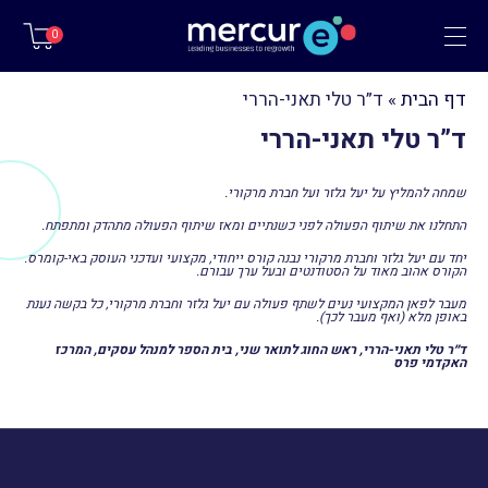
תפריט
0
דף הבית
»
ד”ר טלי תאני-הררי
ד”ר טלי תאני-הררי
שמחה להמליץ על יעל גלזר ועל חברת מרקורי.
התחלנו את שיתוף הפעולה לפני כשנתיים ומאז שיתוף הפעולה מתהדק ומתפתח.
יחד עם יעל גלזר וחברת מרקורי נבנה קורס ייחודי, מקצועי ועדכני העוסק באי-קומרס.
הקורס אהוב מאוד על הסטודנטים ובעל ערך עבורם.
מעבר לפאן המקצועי נעים לשתף פעולה עם יעל גלזר וחברת מרקורי, כל בקשה נענת
באופן מלא (ואף מעבר לכך).
ד״ר טלי תאני-הררי,
ראש החוג לתואר שני,
בית הספר למנהל עסקים,
המרכז
האקדמי פרס