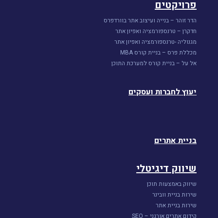
פרויקטים
הדר זוהר – בנייה ועיצוב אתר בוורדפרס
חדקרן – טרנספורמציה ואפיון אתר
מגנוליה -טרנספורמציה ואפיון אתר
מכללת פרס – בניית קורס MBA
אל על – בניית קורס למערכת התוכן
יעוץ לחברות ועסקים
בניית אתרים
שיווק דיגיטלי
שיווק באמצעות תוכן
שירות בניית וובינר
שירות בניית אתר
קידום אתרים אורגני – SEO