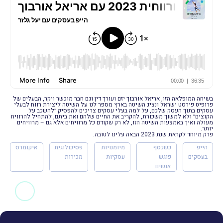
בשיחה המופלאה הזו, אריאל אורבוך יזם ועורך דין וגם חבר מוכשר ויקר, הבעלים של
פרופיט פירסט ישראל ונציג השיטה בארץ מספר לנו על השיטה ליצירת רווח לבעלי
עסקים בתוך העסק שלכם, על למה בעלי עסקים צריכים להפסיק ״להשכב על
הקוצים״ ולא למשוך משכורת, להקריב את החיים שלהם ואת ביתם, להתחיל להרוויח
מעולה ואיך באמצעות השיטה הזו, לא רק שקודם כל מרוויחים אלא גם – מרוויחים
יותר.
פרק מיוחד לקראת שנת 2023 הבאה עלינו לטובה.
הייפ
כשכסף
מיומנויות
פסיכולוגית
איקומרס
בעסקים
פוגש
עסקיות
מכירות
אנשים