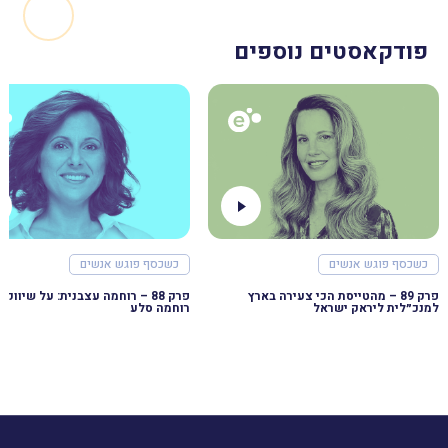
פודקאסטים נוספים
כשכסף פוגש אנשים
כשכסף פוגש אנשים
פרק 89 – מהטייסת הכי צעירה בארץ
למנכ״לית ליראק ישראל
רוחמה סלע