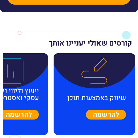
קורסים שאולי יעניינו אותך
ייעוץ וליווי ניה
שיווק באמצעות תוכן
עסקי ואסטרטג
להרשמה
להרשמה