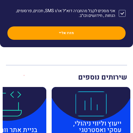
אני מסכים לקבל מהחברה דוא״ל או/ו SMS, תכנים, פרסומים,
הנחות , חידושים וכו״ב.
שירותים נוספים
ייעוץ וליווי ניהולי,
עסקי ואסטרטגי
בניית אתר וור