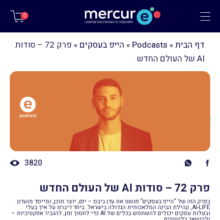
תפריט
0
דף הבית
»
Podcasts
»
הייפ בעסקים
»
פרק 72 – סודות
AI של העולם החדש
3820
פרק 72 – סודות AI של העולם החדש
בפרק הזה של “הייפ בעסקים” פגשנו את עדן ביבס – יזם, יוצר תוכן, ומייסד מועדון
AI-LIFE, קהילת הבינה המלאכותית הגדולה בישראל. ביחד דיברנו על איך בעלי
ובעלות עסקים יכולים להשתמש בכלים של AI כדי לחסוך זמן, להגביר אפקטיביות –
ולהישאר רלוונטיים.