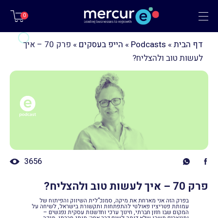
תפריט
0
דף הבית
»
Podcasts
»
הייפ בעסקים
»
פרק 70 – איך
לעשות טוב ולהצליח?
3656
פרק 70 – איך לעשות טוב ולהצליח?
בפרק הזה אני מארחת את מיקה, סמנכ”לית השיווק והפיתוח של
עמותת פטריציו פאולטי להתפתחות ותקשורת בישראל, לשיחה על
המקום שבו חזון חברתי, חינוך ערכי וחדשנות עסקית נפגשים –
ומייצרים משהו שלא דומה לשום דבר אחר: מותג חברתי. מיקה