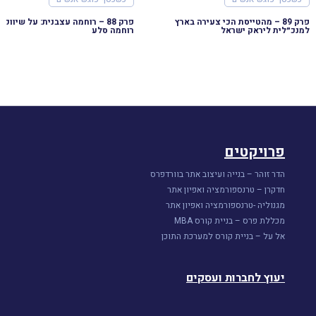
פרק 89 – מהטייסת הכי צעירה בארץ
למנכ״לית ליראק ישראל
רוחמה סלע
פרויקטים
הדר זוהר – בנייה ועיצוב אתר בוורדפרס
חדקרן – טרנספורמציה ואפיון אתר
מגנוליה -טרנספורמציה ואפיון אתר
מכללת פרס – בניית קורס MBA
אל על – בניית קורס למערכת התוכן
יעוץ לחברות ועסקים