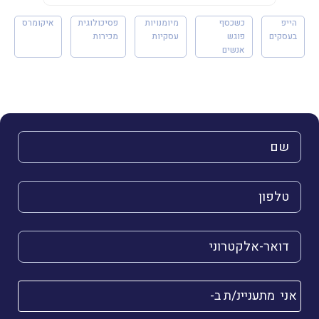
הייפ
כשכסף
מיומנויות
פסיכולוגית
איקומרס
בעסקים
פוגש
עסקיות
מכירות
אנשים
השם שלך (חובה)
הטלפון שלך (חובה)
הדואר האלקטרוני שלך (חובה)
אני מתעניינ/ת ב-