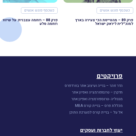
כשכסף פוגש אנשים
כשכסף פוגש אנשים
פרק 89 – מהטייסת הכי צעירה בארץ
למנכ״לית ליראק ישראל
רוחמה סלע
פרויקטים
הדר זוהר – בנייה ועיצוב אתר בוורדפרס
חדקרן – טרנספורמציה ואפיון אתר
מגנוליה -טרנספורמציה ואפיון אתר
מכללת פרס – בניית קורס MBA
אל על – בניית קורס למערכת התוכן
יעוץ לחברות ועסקים