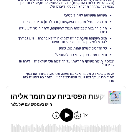
(שלא מבינים כלום בהשקעות) יכולים להתחיל להשקיע, לבנות הון
עצמי ולהשתחרר מהלחץ הכלכלי. דיברנו על:
השיטה הפשוטה לניהול פסיבי
מדוע להתחיל מוקדם בהשקעות (גם כילדים) זה יתרון עצום
מה קורה באמת בקופות הגמל להשקעה, ולמה חוסר ידע עולה
ביוקר
האם השקעה חייבת להיות לזמן ארוך? לא בהכרח – ויש גם דרך
להגיע למיליון ש”ח הון עצמי תוך עשור
כל הדרכים לשלם פחות מס, כחוק
והאם באמת צריך ליווי כדי להתחיל?
ובנוסף: תומר משתף מה דעתו על הדילמה הכי ישראלית – דירה או
שכירות?
זה פרק שלא רק מלמד, אלא גם משנה תפיסה. במיוחד אם כסף
תמיד הרגיש לך כמו נושא שמורכב להבין – תומר בא לעשות בזה
סדר.