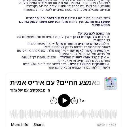
לעשות? בפרק מעורר השראה, אני מארחת את
איריס אמית
, מלווה
אנשים, נשים וארגונים בתהליכי שינוי ויצירת בהירות בקריירה
ובחיים, ומובילה מסעות טרנספורמטיביים לאפריקה ולמונטנגרו.
ביחד, אנחנו חוקרות
מה גורם לנו לזוז קדימה
, מהן
הבחירות
שמעצבות אותנו
, ואיך לזהות
את הרגע שבו משהו עמוק בתוכנו
מבקש שינוי
.
מה מחכה לכם בפרק?
🔹
הכוח של נקודות בזמן
– איך לזהות רגעים מכוננים שמשנים את
כל התמונה?
🔹
למה אנחנו פוחדים מחוסר ודאות?
– ואיך אפשר ללמוד
להתמסר למסע בלי לדעת בדיוק לאן הוא יוביל?
🔹
המסע הראשון לאפריקה
– איך הוא נולד, ומה גילתה איריס שם
על עצמה ועל הכוח של שינוי אמיתי?
🔹
איך לקבל אומץ לשנות מסלול?
– הכלים שיעזרו לך לעשות
צעדים קטנים לעבר חיים מדויקים יותר.
🔹
נטוורקינג כמשאב לחיים
– איך ליצור חיבורים משמעותיים
ולפתוח דלתות בדרך טבעית ומלאת השראה?