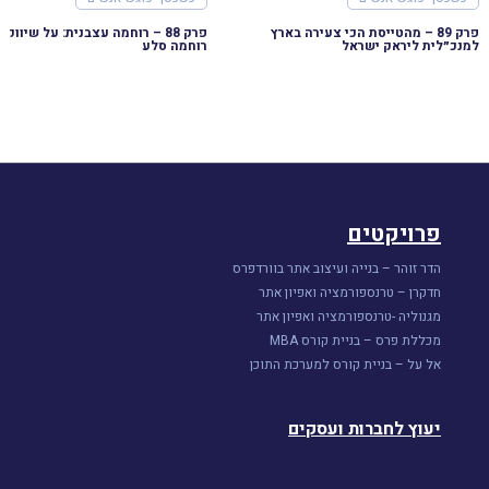
פרק 89 – מהטייסת הכי צעירה בארץ
למנכ״לית ליראק ישראל
רוחמה סלע
פרויקטים
הדר זוהר – בנייה ועיצוב אתר בוורדפרס
חדקרן – טרנספורמציה ואפיון אתר
מגנוליה -טרנספורמציה ואפיון אתר
מכללת פרס – בניית קורס MBA
אל על – בניית קורס למערכת התוכן
יעוץ לחברות ועסקים