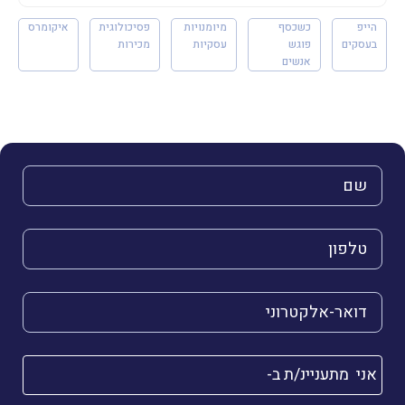
הייפ
כשכסף
מיומנויות
פסיכולוגית
איקומרס
בעסקים
פוגש
עסקיות
מכירות
אנשים
השם שלך (חובה)
הטלפון שלך (חובה)
הדואר האלקטרוני שלך (חובה)
אני מתעניינ/ת ב-