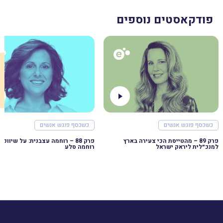
פודקאסטים נוספים
כשכסף פוגש אנשים
כשכסף פוגש אנשים
פרק 89 – מהטייסת הכי צעירה בארץ
למנכ״לית ליראק ישראל
רוחמה סלע