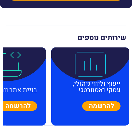
שירותים נוספים
ייעוץ וליווי ניהולי,
עסקי ואסטרטגי
בניית אתר וור
להרשמה
להרשמה