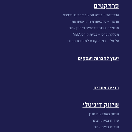
פרויקטים
הדר זוהר – בנייה ועיצוב אתר בוורדפרס
חדקרן – טרנספורמציה ואפיון אתר
מגנוליה -טרנספורמציה ואפיון אתר
מכללת פרס – בניית קורס MBA
אל על – בניית קורס למערכת התוכן
יעוץ לחברות ועסקים
בניית אתרים
שיווק דיגיטלי
שיווק באמצעות תוכן
שירות בניית וובינר
שירות בניית אתר