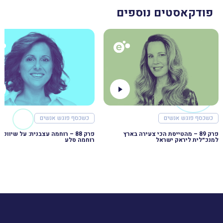
פודקאסטים נוספים
כשכסף פוגש אנשים
כשכסף פוגש אנשים
פרק 89 – מהטייסת הכי צעירה בארץ
למנכ״לית ליראק ישראל
רוחמה סלע