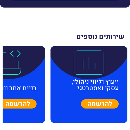
שירותים נוספים
ייעוץ וליווי ניהולי,
עסקי ואסטרטגי
בניית אתר וור
להרשמה
להרשמה