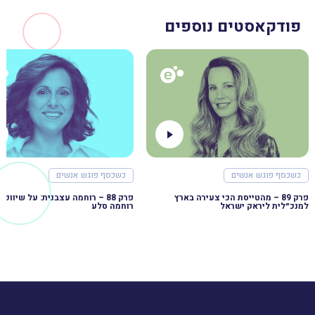
פודקאסטים נוספים
כשכסף פוגש אנשים
כשכסף פוגש אנשים
פרק 89 – מהטייסת הכי צעירה בארץ
למנכ״לית ליראק ישראל
רוחמה סלע