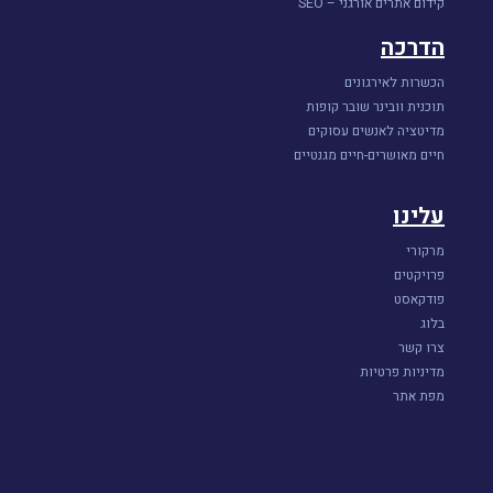
קידום אתרים אורגני – SEO
הדרכה
הכשרות לאירגונים
תוכנית וובינר שובר קופות
מדיטציה לאנשים עסוקים
חיים מאושרים-חיים מגנטיים
עלינו
מרקורי
פרויקטים
פודקאסט
בלוג
צרו קשר
מדיניות פרטיות
מפת אתר