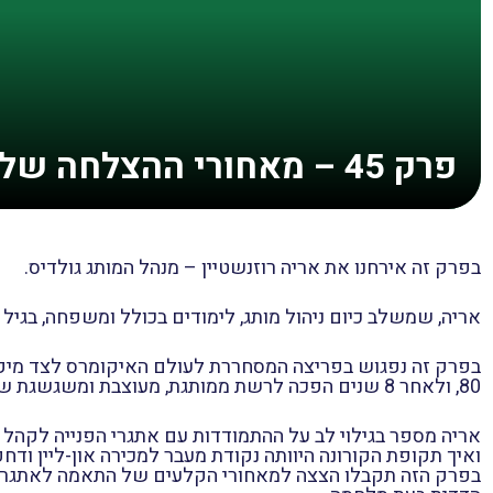
פרק 45 – מאחורי ההצלחה של מותג המעדניות המוביל גולדיס
בפרק זה אירחנו את אריה רוזנשטיין – מנהל המותג גולדיס.
אריה, שמשלב כיום ניהול מותג, לימודים בכולל ומשפחה, בגיל 21 וללא ניסיון, רכשו, הוא ואישתו מעדנייה והפכו אותה למותג מוביל.
בפרק זה נפגוש בפריצה המסחררת לעולם האיקומרס לצד מיק
80, ולאחר 8 שנים הפכה לרשת ממותגת, מעוצבת ומשגשגת שמוכרת לקהלים רבים, בהם חילוניים.
אריה מספר בגילוי לב על ההתמודדות עם אתגרי הפנייה לקהל ה
ואיך תקופת הקורונה היוותה נקודת מעבר למכירה און-ליין וד
בפרק הזה תקבלו הצצה למאחורי הקלעים של התאמה לאתגרים 