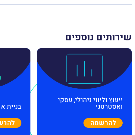
שירותים נוספים
ייעוץ וליווי ניהולי, עסקי
ואסטרטגי
בניית א
להרשמה
להרש