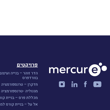
פרויקטים
הדר זוהר – בנייה ועיצוב
בוורדפרס
חדקרן – טרנספורמציה ו
מגנוליה -טרנספורמציה ו
מכללת פרס – בניית קורס A
אל על – בניית קורס למ