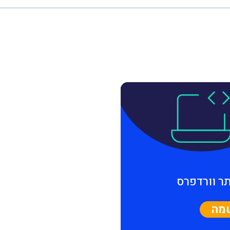
תר וורדפרס
מה