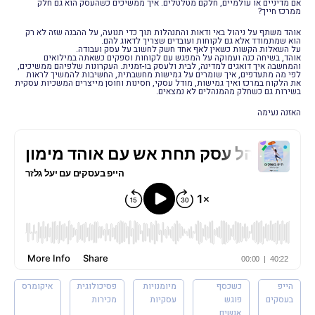
אם מדיניים או עולמיים, חלקם מטלטלים. איך ממשיכים כשהעסק הוא גם חלק
ממרכז חייך?
אוהד משתף על ניהול באי ודאות והתנהלות תוך כדי תנועה, על ההבנה שזה לא רק
הוא שמתמודד אלא גם לקוחות ועובדים שצריך לדאוג להם.
על השאלות הקשות כשאין לאף אחד חשק לחשוב על עסק ועבודה.
אוהד, בשיחה כנה ועמוקה על המפגש עם לקוחות וספקים כשאתה במילואים
והמחשבה איך דואגים למדינה, לבית ולעסק בו-זמנית. העקרונות שלפיהם ממשיכים,
לפי מה מתעדפים, איך שומרים על גמישות מחשבתית, החשיבות להמשיך לראות
את הלקוח במרכז ואיך גמישות, מודל עסקי, חסינות וחוסן מייצרים המשכיות עסקית
בשירות גם כשחלק מהמנהלים לא נמצאים.
האזנה נעימה
הייפ
כשכסף
מיומנויות
פסיכולוגית
איקומרס
בעסקים
פוגש
עסקיות
מכירות
אנשים