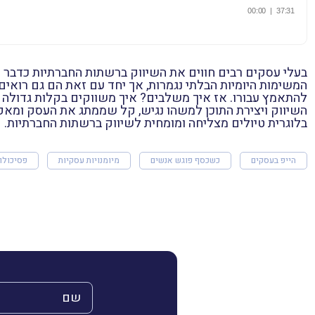
בעלי עסקים רבים חווים את השיווק ברשתות החברתיות כדבר 
המשימות היומיות הבלתי נגמרות, אך יחד עם זאת הם גם רואי
להתאמץ עבורו. אז איך משלבים? איך משווקים בקלות גדולה יות
השיווק ויצירת התוכן למשהו נגיש, קל שממתג את העסק ומאפש
בלוגרית טיולים מצליחה ומומחית לשיווק ברשתות החברתיות.
הייפ בעסקים
כשכסף פוגש אנשים
מיומנויות עסקיות
פסיכולוג
השם שלך (חובה)