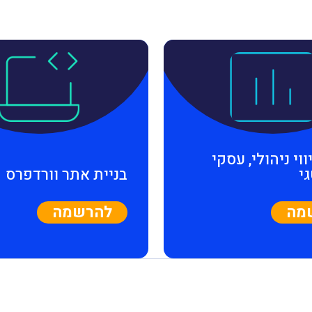
ווי ניהולי, עסקי
י
בניית אתר וורדפרס
מה
להרשמה