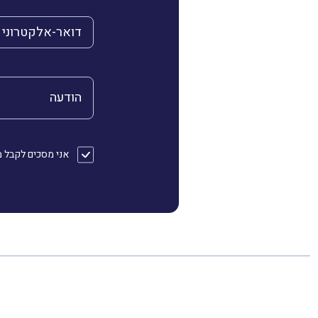
הדואר האלקטרוני 
הודעה
אני מסכים לקבל מהחברה דוא״ל או/ו SMS