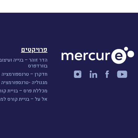
פרויקטים
הדר זוהר – בנייה ועיצוב
בוורדפרס
חדקרן – טרנספורמציה ו
מגנוליה -טרנספורמציה ו
מכללת פרס – בניית קורס A
אל על – בניית קורס למ