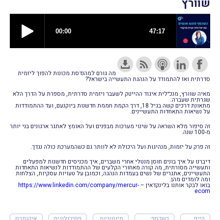
שוורץ
מה גורם למהנדסת מכונות להפוך ליזמית
סדרתית ואז להתמודד על הנהגת התעשייה בישראל?
מאיה שוורץ, מנכ״לית איגוד ההייטק לשעבר ויזמית סדרתית, מספרת על הדרך הלא
שגרתית שעברה:
מתאונת דרכים קשה בגיל 18, דרך הקמת חממת חדשנות ביוקנעם, ועד ההתמודדות
על נשיאות התאחדות התעשיינים.
זה סיפור מלא השראה על שינוי מערכות מבפנים ועל האומץ לאתגר ארגונים בני יותר
מ-100 שנה.
זה פרק על יזמות, מנהיגות ועל היכולת לא לוותר גם כשהמערכת כולה נגדך.
דיברנו על איך בונים חוסן מנטלי אחרי משברים, איך מכניסים חדשנות למפעלים
ותעשייה מסורתית, מה קורה מאחורי הקלעים של ההתמודדות לנשיאות התאחדות
התעשיינים, אתגרים של נשים בעמדות הנהגה, וכמובן על טעויות עסקיות, הצלחות
ומה לומדים מהן.
בואו לבקר אותנו בלינקדאין –
https://www.linkedin.com/
company/mercur-
ecom
הייפ
כשכסף
מיומנויות
פסיכולוגית
איקומרס