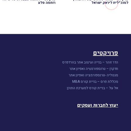
למנכ״לית ליראק ישראל
רוחמה סלע
פרויקטים
הדר זוהר – בנייה ועיצוב אתר בוורדפרס
חדקרן – טרנספורמציה ואפיון אתר
מגנוליה -טרנספורמציה ואפיון אתר
מכללת פרס – בניית קורס MBA
אל על – בניית קורס למערכת התוכן
יעוץ לחברות ועסקים