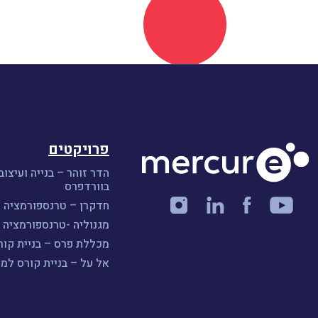
פרויקטים
הדר זוהר – בנייה ועיצוב
בוורדפרס
חדקרן – טרנספורמציה ו
מגנוליה -טרנספורמציה ו
מכללת פרס – בניית קורס A
אל על – בניית קורס למ