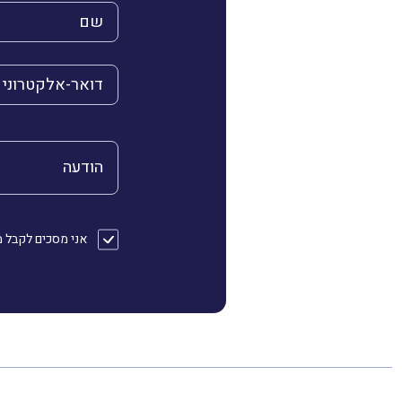
השם שלך (חובה)
הדואר האלקטרוני 
הודעה
אני מסכים לקבל מהחברה דוא״ל או/ו SMS