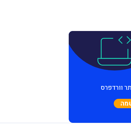
תר וורדפרס
מה