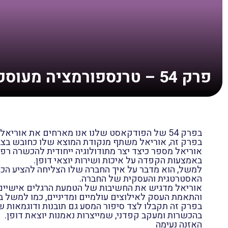
פרק 54 – טרנספורמציה מעוסק למנכ״ל עם אוריאל שמחה
בפרק 54 של הפודקאסט שלנו אנו מארחים את אוריאל שמחה, הבעלים והמנכ”ל של חברת ניתאי שירותי חירום.
בפרק זה, אוריאל משתף מנקודת המוצא שלו כחובש בצבא 
אוריאל מספר כיצד יצר מתודולוגיה ייחודית להכשרה ר
באמצעות הקפדה על איכות ושירות יוצאי דופן.
למשל, הוא מדבר על איך החברה שלו הצליחה להציע הכש
האסטרטגית והעסקית של החברה.
אוריאל מדגיש את החשיבות של הטמעת הרגלים אישיים,
והתאמת העסק לאילוצים עולמיים ומדיניים, כמו למשל ב
בפרק זה תקבלו לצד סיפור המסע גם תובנות ודוגמאות של
בהכשרות ומעקב קפדני, שמייצרות נאמנות יוצאת דופן.
האזנה נעימה