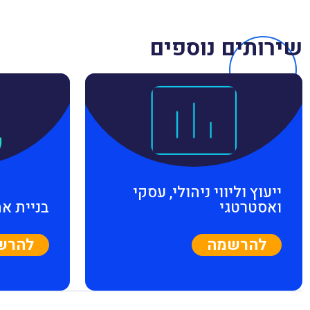
שירותים נוספים
ייעוץ וליווי ניהולי, עסקי
ואסטרטגי
בניית א
להרשמה
להרש