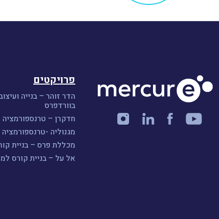
פרויקטים
הדר זוהר – בנייה ועיצוב
בוורדפרס
חדקרן – טרנספורמציה ו
מגנוליה -טרנספורמציה ו
מכללת פרס – בניית קורס A
אל על – בניית קורס למ