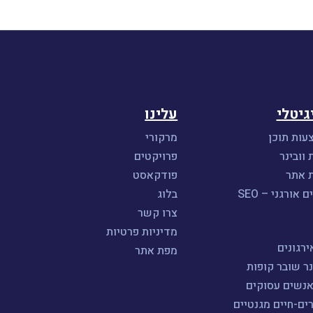
גיטלי
עלינו
עות תוכן
מרקורי
 וובינר
פרויקטים
ת אתר
פודקאסט
אורגני – SEO
בלוג
צרו קשר
מדיניות פרטיות
רגונים
מפת אתר
נר שובר קופות
אנשים עסוקים
ים-חיים מגנטיים