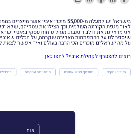
לאור מגפת הקורונה העולמית וכך הצילו את עסקיהם, שלא יכלו
אני מראיינת את דולב רוטנברג מנהל פיתוח עסקי באיביי ישרא
שיספר לנו על ההתפתחות האדירה שקרתה, על הכלים שאיביי 
על מה ישראלים מוכרים הכי הרבה בעולם ואיך אפשר לצאת ל
רוצים להצטרף לקהילת איביי? לחצו כאן
הייפ בעסקים
כשכסף פוגש אנשים
מיומנויות עסקיות
פסיכולוג
השם שלך (חובה)