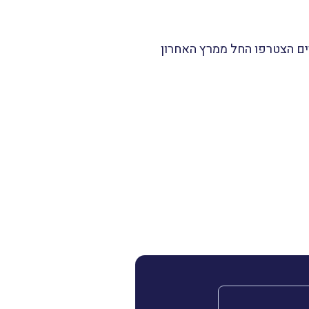
55,0 מוכרי איביי אשר מייצרים בממוצע ל-12 מדינות שונות בשנה הראשונה! כשמתוכם 15,000 מוכרים הצטרפו החל ממרץ האחרון