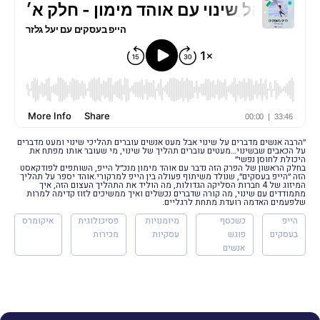
״הרבה אנשים מדברים על שינוי אבל מעט אנשים עוברים תהליכי שינוי ומעט מדברים
על הכאבים שבשינוי…מעטים עוברים תהליך של שינוי, מי שעובר אותו מפתח את
היכולת לחוסן נפשי״
בחלק הראשון של הפרק הזה נדבר עם אוהד מימון מנכ״ל הייפ, השותפים לפודקאסט
הזה ״הייפ בעסקים״, שנולד משיתוף פעולה בין הייפ למרקורי.אוהד יספר על תהליך
המיזוג של 4 חברות הסליקה הגדולות, מה הוליד את התהליך העצום הזה, איך
מתמודדים עם שינוי, מה קורה שדברים נכשלים ואיך ממשיכים לזוז קדימה למרות
שלפעמים האדמה רועדת מתחת לרגליים.
הייפ
כשכסף
מיומנויות
פסיכולוגית
איקומרס
בעסקים
פוגש
עסקיות
מכירות
אנשים