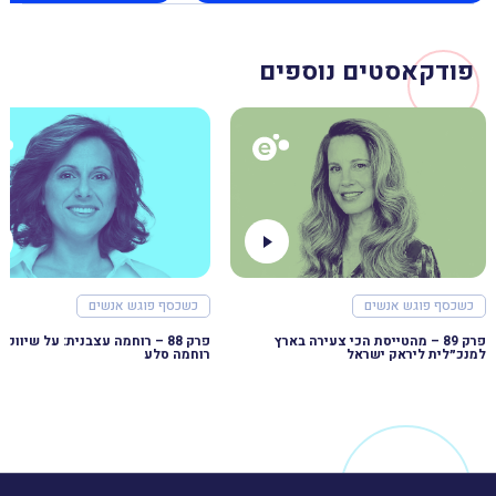
פודקאסטים נוספים
כשכסף פוגש אנשים
כשכסף פוגש אנשים
פרק 89 – מהטייסת הכי צעירה בארץ
למנכ״לית ליראק ישראל
רוחמה סלע