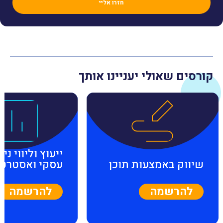
קורסים שאולי יעניינו אותך
ייעוץ וליווי ניה
שיווק באמצעות תוכן
עסקי ואסטרטג
להרשמה
להרשמה