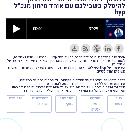
להיסלק בשבילכם עם אוהד מימון מנכ״ל
hyp
אוהד מימון מכהן כיום כמנכ״ל חברת התשלומים Hyp – חברה שנוסדה לאחרונה,
לאחר שמיזגה 4 חברות יחד (ואל תשאלו את אוהד איך נשארים בחיים אחרי מיזוג של
4 חברות).
המשימה של Hyp היא לעזור לעסקים לצמוח ולהתפתח באמצעות פתרונות תשלום
פשוטים והוליסטיים.
בפרק הזה אוהד יספר לנו על הנפילות הקטנות של עסקים בתחומי הסליקה,
איך הוא מסייע ללמעלה מ-50,000 בתי עסק להתגבר עליהם,
נדבר על עולם ה-Ecom ועל חיי המנכ״ל על כל האתגרים הניהוליים הכרוכים בהם
ואיך הוא מצליח לנהל את החלקים החלשים יותר ניהולית ולהשתפר בהם.
הייפ
כשכסף
מיומנויות
פסיכולוגית
איקומרס
בעסקים
פוגש
עסקיות
מכירות
אנשים