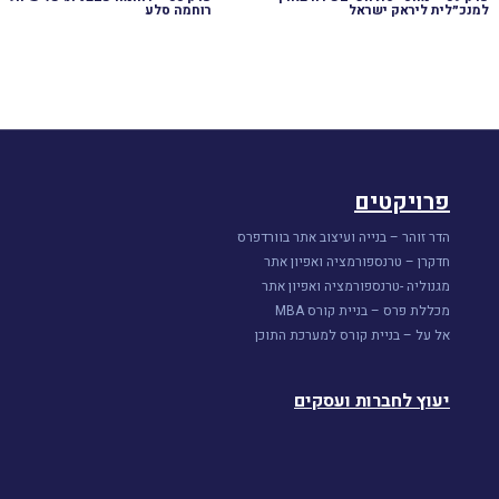
למנכ״לית ליראק ישראל
רוחמה סלע
פרויקטים
הדר זוהר – בנייה ועיצוב אתר בוורדפרס
חדקרן – טרנספורמציה ואפיון אתר
מגנוליה -טרנספורמציה ואפיון אתר
מכללת פרס – בניית קורס MBA
אל על – בניית קורס למערכת התוכן
יעוץ לחברות ועסקים