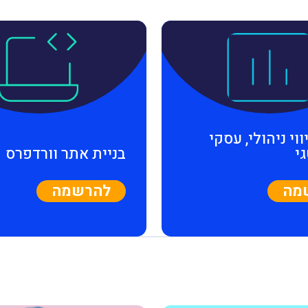
ווי ניהולי, עסקי
י
בניית אתר וורדפרס
מה
להרשמה