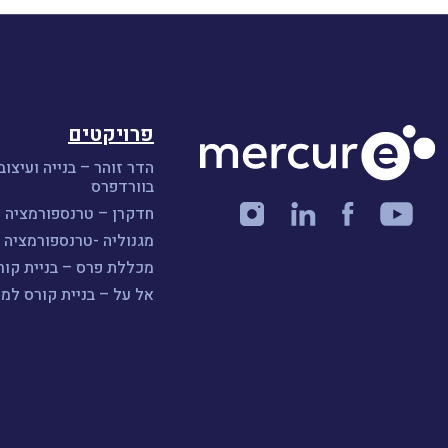
פרויקטים
הדר זוהר – בנייה ועיצוב
בוורדפרס
חדקרן – טרנספורמציה ו
מגנוליה -טרנספורמציה ו
מכללת פרס – בניית קורס A
אל על – בניית קורס למ