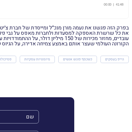
בפרק הזה פגשנו את נעמה מורן מנכ״ל ומייסדת של חברת צ׳י
עובדים, מחזור מכירות של 150 מיליון
הקורונה העולמי שעצר אותם באמצע צמיחה אדירה, על הגיוס של 60 מיליון דולר ברגע שאחרי ובעיקר על החזון, הערכים והמסלול יוצא הדופן
הייפ בעסקים
כשכסף פוגש אנשים
מיומנויות עסקיות
פסיכולוג
השם שלך (חובה)