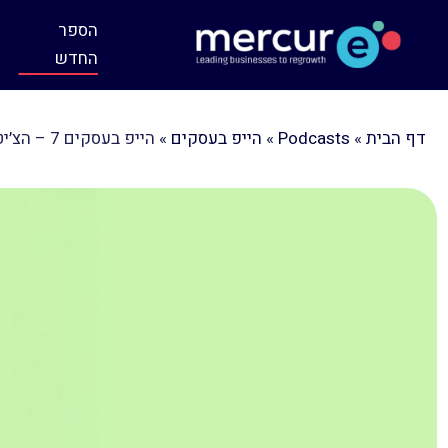
הספר
החדש
דף הבית
»
Podcasts
»
הייפ בעסקים
»
הייפ בעסקים 7 – הצ׳יטה עם נעמה מורן