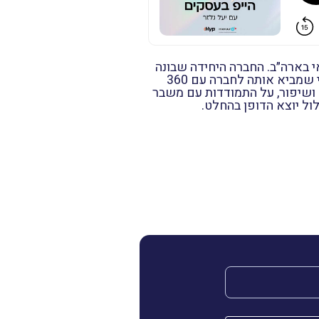
 בארה״ב. החברה היחידה שבונה
את כל שרשרת האספקה למסעדות ולחברות מאפס על גבי פלטפורמה טכנולוגית. נעמה תספר על סיפור ההתפתחות הפנומנלי שמביא אותה לחברה עם 360
 ללמידה ושיפור, על התמודדות עם משבר