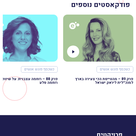
פודקאסטים נוספים
כשכסף פוגש אנשים
כשכסף פוגש אנשים
פרק 89 – מהטייסת הכי צעירה בארץ
למנכ״לית ליראק ישראל
רוחמה סלע
פרויקטים