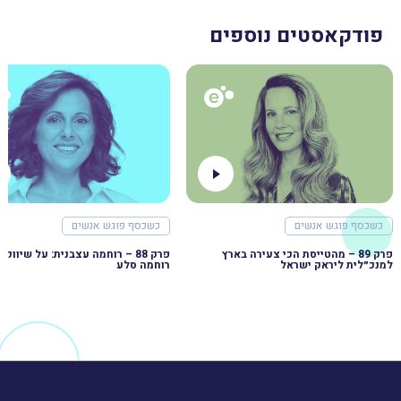
פודקאסטים נוספים
כשכסף פוגש אנשים
כשכסף פוגש אנשים
פרק 89 – מהטייסת הכי צעירה בארץ
למנכ״לית ליראק ישראל
רוחמה סלע