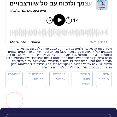
מכירים את זה שאתם חולמים בגדול, החיים כמעט נותנים לכם את מה שאתם
מבקשים אבל אז אתם חוטפים מכה חזקה? מכירים את זה שאתם עדיין קמים ומנסים
וחוטפים מכה חזקה נוספת? זה בדיוק הסיפור של טל שוורצבוים סמנכ״ל מכירות של
חברת הייפ, בן למשפחת פייגנבאום המפורסמת שביום בהיר אחד כילד האימפריה של
הוריו קורסת והם נותרים חסרי כל, לחלום הכדורגל שמביא אותו רחוק מאוד, ואז
פציעה שעוצרת את כל החלומות והקריירה הגדולה שהולכת לצד החלומות. פרק
חדש הייפ בעסקים, אל תשכחו לכתוב לנו חזרה איך היה
הייפ
כשכסף
מיומנויות
פסיכולוגית
איקומרס
בעסקים
פוגש
עסקיות
מכירות
אנשים