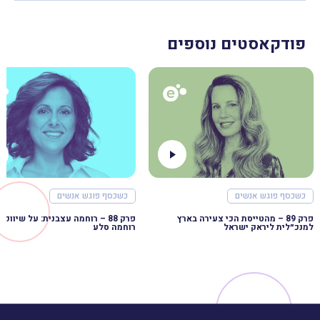
פודקאסטים נוספים
כשכסף פוגש אנשים
כשכסף פוגש אנשים
פרק 89 – מהטייסת הכי צעירה בארץ
למנכ״לית ליראק ישראל
רוחמה סלע