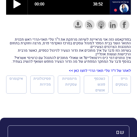
בפודקאסט הזה אני מראיינת לשיחה מרתקת את ד”ר טלי תאני-הררי ראש תכנית
התואר השני בבית הספר למנהל עסקים במרכז האקדמי פרס, מרצה וחוקרת בתחום
התנהגות הצרכנים הצעירים.
בשיחה הזו נדבר על איך מחנכים את הדור הצעיר לניהול כספים, כאשר מרבית
הרכישות נעשות אונליין.
איך נותנים דמי כיס וירטואליים? או שאולי מחנכים להתנהל עם כרטיסי אשראי?
בנוסף נדבר על המחקר המפתיע של מה הדור הצעיר מחפש ושואף להשיג בעתיד.
לאתר של ד״ר טלי תאני הררי לחצו כאן >>
הייפ
כשכסף
מיומנויות
פסיכולוגית
איקומרס
בעסקים
פוגש
עסקיות
מכירות
אנשים
השם שלך (חובה)