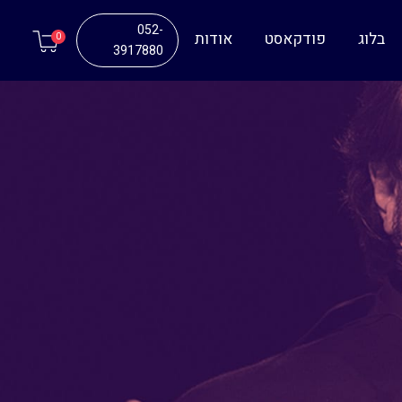
052-
בלוג
פודקאסט
אודות
0
3917880