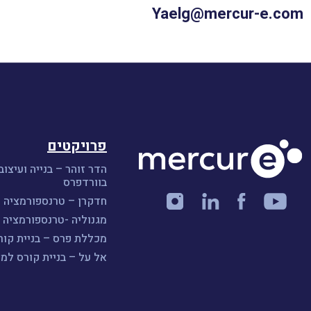
Yaelg@mercur-e.com
פרויקטים
הדר זוהר – בנייה ועיצוב
בוורדפרס
חדקרן – טרנספורמציה ו
מגנוליה -טרנספורמציה ו
מכללת פרס – בניית קורס A
אל על – בניית קורס למ