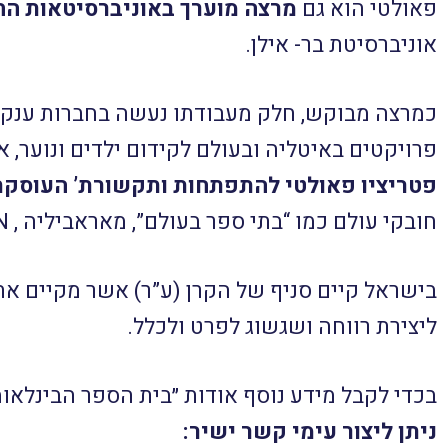
פאולטי הוא גם
מרצה מוערך באוניברסיטאות הח
אוניברסיטת בר- אילן.
פרויקטים באיטליה ובעולם לקידום ילדים ונוער, אשר זכתה 3 פעמים בפרס נשיא הרפובליקה האיטלקית על פועלה למע
פטריציו פאולטי להתפתחות ותקשורת’ העוסק
חובקי עולם כמו “בתי ספר בעולם”, מאראביליה , 21MIN ועוד.
בישראל קיים סניף של הקרן (ע”ר) אשר מקיים את
ליצירת רווחה ושגשוג לפרט ולכלל.
בכדי לקבל מידע נוסף אודות ״בית הספר הבינלאומ
ניתן ליצור עימי קשר ישיר: