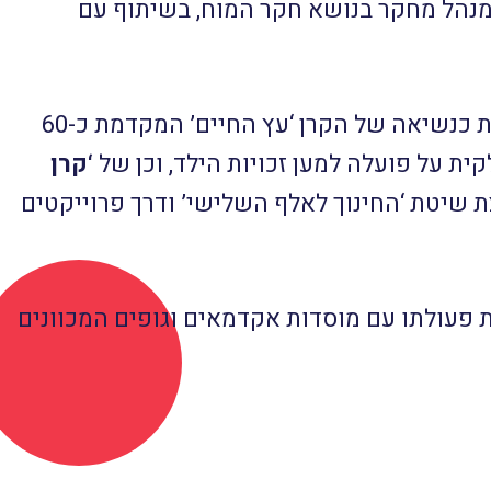
 מנהל מחקר בנושא חקר המוח, בשיתוף עם
כמרצה מבוקש, חלק מעבודתו נעשה בחברות ענק. משנת 1997, הוא מעורב בפעילות סוציאלית נרחבת כנשיאה של הקרן ‘עץ החיים’ המקדמת כ-60
‘קרן
 שיטת ‘החינוך לאלף השלישי’ ודרך פרוייקטים
 פעולתו עם מוסדות אקדמאים וגופים המכוונים