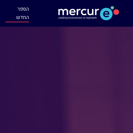
הספר
החדש