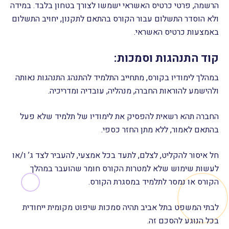
הרשמה, פרטי כרטיס האשראי ישמשו לצורך בטחון בלבד. במידה
ולא הוסדר התשלום עבור הקורס בהתאם לתקנון, יחויב התשלום
באמצעות כרטיס האשראי.
קוד התנהגות וסמכות:
במהלך לימודיו בקורס, מתחייב התלמיד להתנהג התנהגות נאותה
ולהישמע להוראות החברה, מנהליה, עובדיה ומדריכיה.
החברה תהא רשאית להפסיק את לימודיו של תלמיד שלא פעל
בהתאם לאמור, ללא מתן החזר כספי.
חל איסור להקליט, לצלם, לתעד בכל אמצעי, להעביר לצד ג’ ו/או
לעשות שימוש שלא למטרות הקורס חומר שהועבר במהלך
הקורס או נמסר לתלמיד במסגרת הקורס.
לבתי המשפט בתל אביב תהיה סמכות שיפוט מקומית ייחודית
בכל הנוגע להסכם זה.