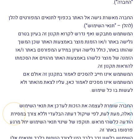
“החברה”).
החברה מאשרת גישה אל האתר בכפוף לתנאים המפורטים להלן
(להלן – “תנאי השימוש”).
המשתמש מתבקש ואף נדרש לקרוא תקנון זה בעיון בטרם
גלישה באתר ו/או הזמנת מוצר באמצעות האתר שכן המשך
שהותו באתר, כולל גלישה ועיון במידע המפורסם באתר ו/או
הזמנה של מוצר כלשהו באמצעות האתר מהווים את הסכמתו
להוראות תקנון זה.
המשתמש אינו חייב להסכים לאמור בתקנון זה אולם אם
המשתמש אינו מסכים לאמור כאן, עליו לצאת מהאתר ולא
לעשות בו כל שימוש.
החברה שומרת לעצמה את הזכות לעדכן את תנאי השימוש
האלה, מעת לעת, לפי שיקול דעתה הבלעדי וללא צורך במסירת
הודעה כלשהי מראש. תוקפו של שינוי תנאי השימוש יחל מרגע
פרסומו באתר זה.
השימוש בלשון זכר בלבד הינו לצורך הנוחות בלבד ותנאים אלו