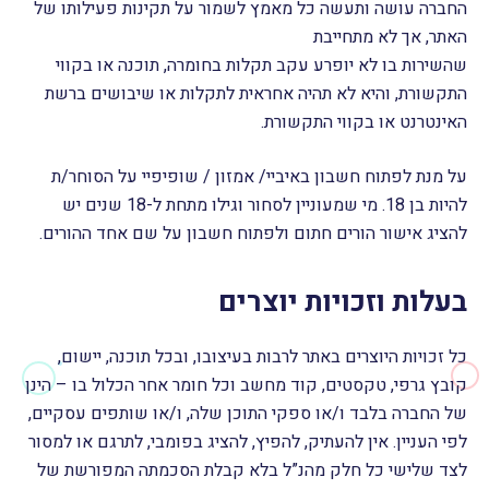
החברה עושה ותעשה כל מאמץ לשמור על תקינות פעילותו של
האתר, אך לא מתחייבת
שהשירות בו לא יופרע עקב תקלות בחומרה, תוכנה או בקווי
התקשורת, והיא לא תהיה אחראית לתקלות או שיבושים ברשת
האינטרנט או בקווי התקשורת.
על מנת לפתוח חשבון באיביי/ אמזון / שופיפיי על הסוחר/ת
להיות בן 18. מי שמעוניין לסחור וגילו מתחת ל-18 שנים יש
להציג אישור הורים חתום ולפתוח חשבון על שם אחד ההורים.
בעלות וזכויות יוצרים
כל זכויות היוצרים באתר לרבות בעיצובו, ובכל תוכנה, יישום,
קובץ גרפי, טקסטים, קוד מחשב וכל חומר אחר הכלול בו – הינן
של החברה בלבד ו/או ספקי התוכן שלה, ו/או שותפים עסקיים,
לפי העניין. אין להעתיק, להפיץ, להציג בפומבי, לתרגם או למסור
לצד שלישי כל חלק מהנ”ל בלא קבלת הסכמתה המפורשת של