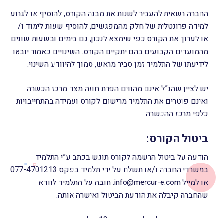
החברה רשאית להעביר לשנות את מבנה הקורס, להוסיף או לגרוע
למידה פרונטלית של חלק מהמפגשים, להוסיף שעות לימוד ו/
או לערוך את הקורס כפי שימצא לנכון, גם בימים ובשעות שונים
מהמועדים הקבועים בהם יתקיים הקורס. השינויים כאמור יובאו
לידיעתו של התלמיד זמן סביר מראש, סמוך להיוודע השינוי.
יש לציין שהנ”ל אינם מהווים הפרת חוזה מצד מרכז הכשרה
ואינם פוטרים את התלמיד מרישום לקורס ועמידה בהתחייבויות
כלפי מרכז ההכשרה.
ביטול הקורס:
הודעה על ביטול הרשמה לקורס תוגש בכתב ע”י התלמיד
במשרדי החברה ו/או תשלח על ידי תלמיד בפקס 077-4701213
או למייל info@mercur-e.com. חובה על התלמיד לוודא
שהחברה קיבלה את הודעת הביטול ואישרה אותה.