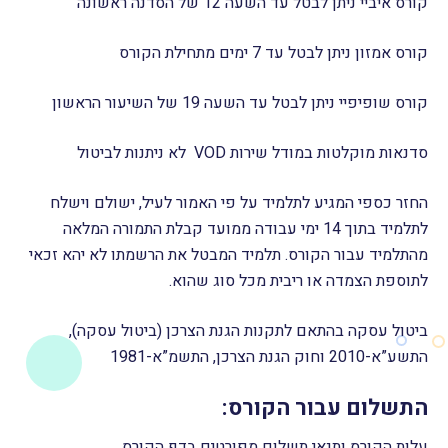
קורס איביי ניתן לבטל עד השעה 12 של הסדנה ראשונה
קורס אמזון ניתן לבטל עד 7 ימים מתחילת הקורס
קורס שופיפיי ניתן לבטל עד השעה 19 של השיעור הראשון
סדנאות מוקלטות במודל שירות VOD לא ניתנות לביטול
החזר כספי המגיע לתלמיד על פי האמור לעיל, ישולם וישלח
לתלמיד בתוך 14 ימי עבודה ממועד קבלת התמורה המלאה
מהתלמיד עבור הקורס. תלמיד המבטל את הרשמתו לא יהא זכאי
לתוספת הצמדה או ריבית מכל סוג שהוא.
ביטול עסקה בהתאם לתקנות הגנת הצרכן (ביטול עסקה),
התשע”א-2010 וחוק הגנת הצרכן, התשמ”א-1981
התשלום עבור הקורס:
עלות הקורס ותנאי תשלום מפורטים בדף הקורס.