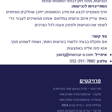
הנגישות, ממנו ניתן לבחור התאמות שונות.
הסתייגויות לנגישות:
חרף מאמצינו לבצע את מירב ההתאמות, ייתכן שחלקים מסוימים
באתר עדיין אינם נגישים במלואם. אנחנו ממשיכים לעבוד כדי
לשפר את הנגישות ולספק מענה לכל הצרכים.
צור קשר:
אם נתקלת בבעיה כלשהי בנגישות האתר, נשמח לשמוע ממך.
אנא פנה אלינו באמצעות:
אימייל
: yaelg@mercur-e.com
טלפון
: 052-391-7880
פרויקטים
הדר זוהר – בנייה ועיצוב אתר בוורדפרס
חדקרן – טרנספורמציה ואפיון אתר
מגנוליה -טרנספורמציה ואפיון אתר
מכללת פרס – בניית קורס MBA
אל על – בניית קורס למערכת התוכן